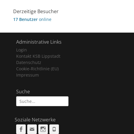
Derzeitige Besucher
17 Benutzer
online
Administrative Links
Login
Kontakt KSB Lippstadt
Datenschutz
Cookie-Richtlinie (EU)
Impressum
Suche
Suche
nach:
Soziale Netzwerke
Facebook
Email
Instagram
Phone