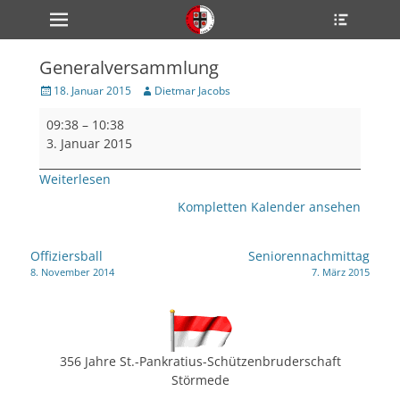
Primärmenü
Heade
zum
Toggle
Inhalt
überspringen
Generalversammlung
ollapse
hild
Veröffentlicht
Author
18. Januar 2015
Dietmar Jacobs
enu
am
Generalversammlung
ollapse
09:38
–
10:38
hild
enu
3. Januar 2015
ollapse
hild
Weiterlesen
enu
Kompletten Kalender ansehen
ollapse
Beitragsnavigation
Offiziersball
Seniorennachmittag
hild
8. November 2014
7. März 2015
enu
ollapse
hild
enu
356 Jahre St.-Pankratius-Schützenbruderschaft
Störmede