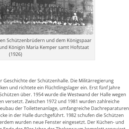
t den Schützenbrüdern und dem Königspaar
und Königin Maria Kemper samt Hofstaat
(1926)
r Geschichte der Schützenhalle. Die Militärregierung
n und richtete ein Flüchtlingslager ein. Erst fünf Jahre
er Schützen über. 1954 wurde die Westwand der Halle wegen
 versetzt. Zwischen 1972 und 1981 wurden zahlreiche
ubau der Toilettenanlage, umfangreiche Dachreparaturen
cke in der Halle durchgeführt. 1982 schufen die Schützen
erdem wurden neue Fenster eingesetzt. Der Küchen- und
r Ende der 80er Jahre der Thekenraum komplett renoviert