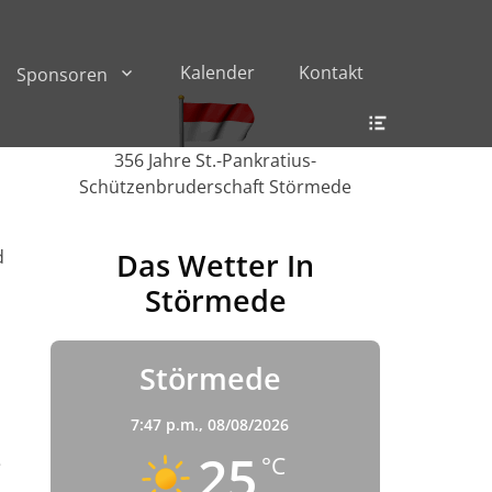
Kalender
Kontakt
Sponsoren
Header
Toggle
356 Jahre St.-Pankratius-
Schützenbruderschaft Störmede
d
Das Wetter In
Störmede
Störmede
7:47 p.m.,
08/08/2026
25
°C
e