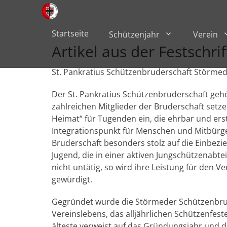
Primärmenü
zum
Inhalt
überspringen
Startseite
Schützenjahr
Verein
Artikel aus der Festschr
St. Pankratius Schützenbruderschaft Störme
Der St. Pankratius Schützenbruderschaft geh
zahlreichen Mitglieder der Bruderschaft setze
Heimat“ für Tugenden ein, die ehrbar und erst
Integrationspunkt für Menschen und Mitbürger
Bruderschaft besonders stolz auf die Einbezie
Jugend, die in einer aktiven Jungschützenabt
nicht untätig, so wird ihre Leistung für den V
gewürdigt.
Gegründet wurde die Störmeder Schützenbrude
Vereinslebens, das alljährlichen Schützenfeste
älteste verweist auf das Gründungsjahr und 