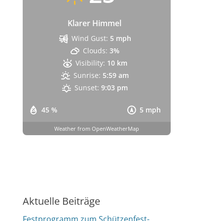
Klarer Himmel
Wind Gust:
5 mph
Clouds:
3%
Visibility:
10 km
Sunrise:
5:59 am
Sunset:
9:03 pm
45 %
5 mph
Weather from OpenWeatherMap
Aktuelle Beiträge
Festprogramm zum Schützenfest-