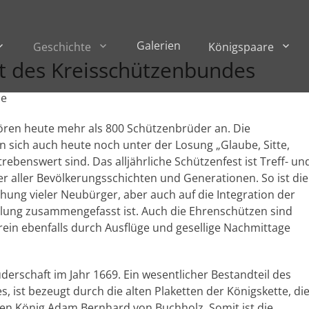
Galerien
Geschichte
Königspaare
ift des Kreisschützenbundes
de
ören heute mehr als 800 Schützenbrüder an. Die
n sich auch heute noch unter der Losung „Glaube, Sitte,
rebenswert sind. Das alljährliche Schützenfest ist Treff- un
 aller Bevölkerungsschichten und Generationen. So ist die
hung vieler Neubürger, aber auch auf die Integration der
eilung zusammengefasst ist. Auch die Ehrenschützen sind
erein ebenfalls durch Ausflüge und gesellige Nachmittage
rschaft im Jahr 1669. Ein wesentlicher Bestandteil des
s, ist bezeugt durch die alten Plaketten der Königskette, di
den König Adam Bernhard von Buchholz. Somit ist die