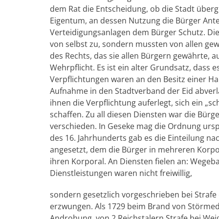
dem Rat die Entscheidung, ob die Stadt überge
Eigentum, an dessen Nutzung die Bürger Antei
Verteidigungsanlagen dem Bürger Schutz. Die
von selbst zu, sondern mussten von allen gew
des Rechts, das sie allen Bürgern gewährte, au
Wehrpflicht. Es ist ein alter Grundsatz, dass
Verpflichtungen waren an den Besitz einer H
Aufnahme in den Stadtverband der Eid abverla
ihnen die Verpflichtung auferlegt, sich ein 
schaffen. Zu all diesen Diensten war die Bürg
verschieden. In Geseke mag die Ordnung urspr
des 16. Jahrhunderts gab es die Einteilung na
angesetzt, dem die Bürger in mehreren Korpor
ihren Korporal. An Diensten fielen an: Wege
Dienstleistungen waren nicht freiwillig,
sondern gesetzlich vorgeschrieben bei Strafe
erzwungen. Als 1729 beim Brand von Störmede
Androhung von 2 Reichstalern Strafe bei Weig