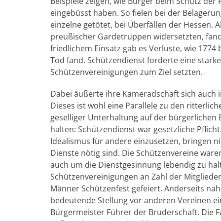
Beispiele zeigen, wie Bürger beim Schutz der
eingebüsst haben. So fielen bei der Belager
einzelne getötet, bei Überfällen der Hessen. 
preußischer Gardetruppen widersetzten, fan
friedlichem Einsatz gab es Verluste, wie 177
Tod fand. Schützendienst forderte eine starke 
Schützenvereinigungen zum Ziel setzten.
Dabei äußerte ihre Kameradschaft sich auch in
Dieses ist wohl eine Parallele zu den ritterli
geselliger Unterhaltung auf der bürgerlichen 
halten: Schützendienst war gesetzliche Pflicht
Idealismus für andere einzusetzen, bringen nich
Dienste nötig sind. Die Schützenvereine ware
auch um die Dienstgesinnung lebendig zu halt
Schützenvereinigungen an Zahl der Mitglieder
Männer Schützenfest gefeiert. Anderseits na
bedeutende Stellung vor anderen Vereinen ein
Bürgermeister Führer der Bruderschaft. Die