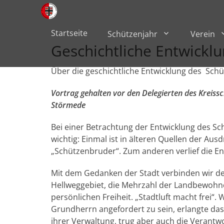
Primärmenü
zum
Inhalt
überspringen
Startseite
Schützenjahr
Verein
Geschichtliche Entwickl
Über die geschichtliche Entwicklung des Sc
Vortrag gehalten vor den Delegierten des Kreis
Störmede
Bei einer Betrachtung der Entwicklung des S
wichtig: Einmal ist in älteren Quellen der Aus
„Schützenbruder“. Zum anderen verlief die En
Mit dem Gedanken der Stadt verbinden wir de
Hellweggebiet, die Mehrzahl der Landbewohner
persönlichen Freiheit. „Stadtluft macht frei“.
Grundherrn angefordert zu sein, erlangte das 
ihrer Verwaltung, trug aber auch die Verantw