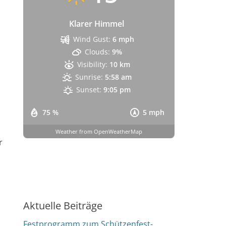
Klarer Himmel
Wind Gust:
6 mph
Clouds:
9%
Visibility:
10 km
Sunrise:
5:58 am
Sunset:
9:05 pm
75 %
5 mph
Weather from OpenWeatherMap
r
Aktuelle Beiträge
Festprogramm zum Schützenfest-