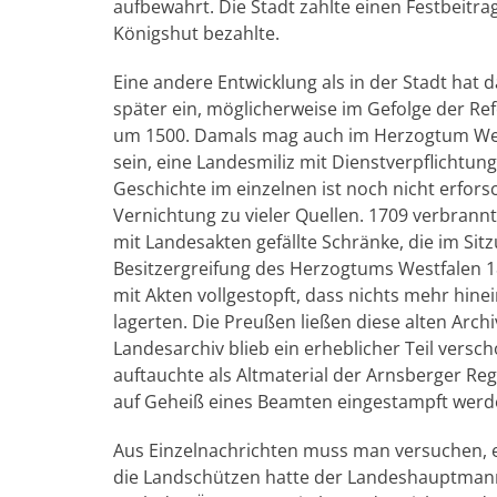
aufbewahrt. Die Stadt zahlte einen Festbeitr
Königshut bezahlte.
Eine andere Entwicklung als in der Stadt ha
später ein, möglicherweise im Gefolge der Ref
um 1500. Damals mag auch im Herzogtum West
sein, eine Landesmiliz mit Dienstverpflichtun
Geschichte im einzelnen ist noch nicht erfors
Vernichtung zu vieler Quellen. 1709 verbran
mit Landesakten gefällte Schränke, die im S
Besitzergreifung des Herzogtums Westfalen 
mit Akten vollgestopft, dass nichts mehr hinei
lagerten. Die Preußen ließen diese alten Ar
Landesarchiv blieb ein erheblicher Teil verscho
auftauchte als Altmaterial der Arnsberger Re
auf Geheiß eines Beamten eingestampft werde
Aus Einzelnachrichten muss man versuchen, e
die Landschützen hatte der Landeshauptmann, 