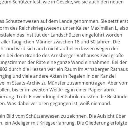
ag zum Schützenfest, wie in Geseke, wo sie auch den neuen
t das Schützenwesen auf dem Lande genommen. Sie setzt ers
orm des Reichskriegswesens unter Kaiser Maximilian I., als
falen das Institut der Landschützen eingeführt worden
g aller tauglichen Männer zwischen 18 und 50 Jahren. Die
cht und wird sich auch nicht aufhellen lassen wegen der
nten bei dem Brande des Arnsberger Rathauses zwei große
itzungszimmer der Räte eine ganze Wand einnahmen. Bei der
1802 durch die Hessen war ein Raum im Arnsberger Rathaus
nging und viele andere Akten in Regalen in der Kanzlei
chive im Staats-Archiv zu Münster zusammentragen. Aber vo
llen, bis er im zweiten Weltkrieg in einer Papierfabrik
gierung. Trotz Einwendung der Fabrik mussten die Bestände
n. Was dabei verloren gegangen ist, weiß niemand.
in Bild vom Schützenwesen zu zeichnen. Die Aufsicht über
ein Adeliger mit Kriegserfahrung. Die Gliederung erfolgte