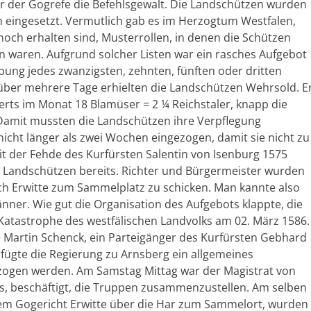
er der Gogrefe die Befehlsgewalt. Die Landschützen wurden
en eingesetzt. Vermutlich gab es im Herzogtum Westfalen,
noch erhalten sind, Musterrollen, in denen die Schützen
n waren. Aufgrund solcher Listen war ein rasches Aufgebot
ung jedes zwanzigsten, zehnten, fünften oder dritten
über mehrere Tage erhielten die Landschützen Wehrsold. E
erts im Monat 18 Blamüser = 2 ¼ Reichstaler, knapp die
 Damit mussten die Landschützen ihre Verpflegung
nicht länger als zwei Wochen eingezogen, damit sie nicht zu
it der Fehde des Kurfürsten Salentin von Isenburg 1575
r Landschützen bereits. Richter und Bürgermeister wurden
ch Erwitte zum Sammelplatz zu schicken. Man kannte also
nner. Wie gut die Organisation des Aufgebots klappte, die
e Katastrophe des westfälischen Landvolks am 02. März 1586.
e Martin Schenck, ein Parteigänger des Kurfürsten Gebhard
ügte die Regierung zu Arnsberg ein allgemeines
ezogen werden. Am Samstag Mittag war der Magistrat von
, beschäftigt, die Truppen zusammenzustellen. Am selben
em Gogericht Erwitte über die Har zum Sammelort, wurden