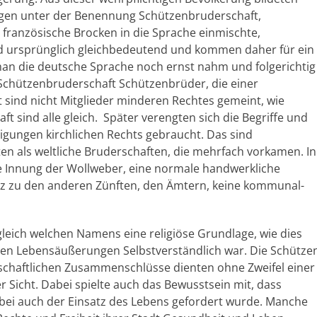
ungen unter der Benennung Schützenbruderschaft,
n französische Brocken in die Sprache einmischte,
 ursprünglich gleichbedeutend und kommen daher für ein
man die deutsche Sprache noch ernst nahm und folgerichtig
 Schützenbruderschaft Schützenbrüder, die einer
 sind nicht Mitglieder minderen Rechtes gemeint, wie
ft sind alle gleich. Später verengten sich die Begriffe und
gungen kirchlichen Rechts gebraucht. Das sind
en als weltliche Bruderschaften, die mehrfach vorkamen. In
ie Innung der Wollweber, eine normale handwerkliche
atz zu den anderen Zünften, den Ämtern, keine kommunal-
gleich welchen Namens eine religiöse Grundlage, wie dies
chen Lebensäußerungen Selbstverständlich war. Die Schütze
dschaftlichen Zusammenschlüsse dienten ohne Zweifel einer
 Sicht. Dabei spielte auch das Bewusstsein mit, dass
obei auch der Einsatz des Lebens gefordert wurde. Manche