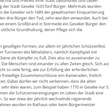
 Rechte und Freiheit ihrer Stadt Gesundheit und Leben
ung der Stadt Geseke 1633 fünf Bürger. Mehrmals wurden
Als die Geseker sich 1689 der gewaltsamen Einquartierung
den drei Bürger den Tod, zehn wurden verwundet. Auch bei
4 bei einem Großbrand in Störmede ein Geseker Bürger den
sittliche Grundhaltung, deren Pflege sich die
 geselligen Formen, vor allem im jährlichen Schützenfest.
chen Turnieren des Mittelalters, nämlich Kampfspiel mit
Ebene als Kämpfer zu Fuß. Dies also ist auseinander zu
. Die Menschen sind einander zu allen Zeiten gleich. Sich au
t so viele fertig, wie zur Erfüllung der erforderlichen
n freiwillige Zusammenschlüsse von Kameraden, freilich
en. Dabei dürfen wir nicht verkennen, dass die alten
 sehr klein waren, zum Beispiel haben 1770 in Geseke nur 5
hmen die Schützenvereinigungen im Leben der Stadt eine
. So war etwa der jährlich wechselnde regierende
 Fahnen wurden im Rathaus oder beim Bürgermeister