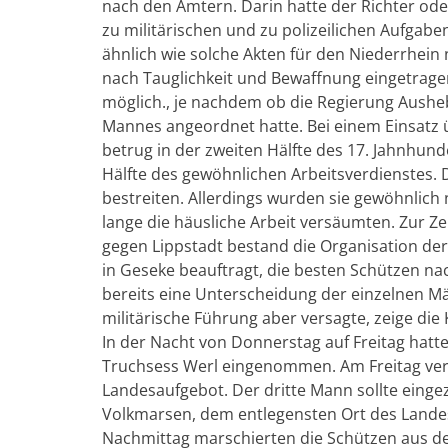
nach den Ämtern. Darin hatte der Richter od
zu militärischen und zu polizeilichen Aufgab
ähnlich wie solche Akten für den Niederrhein 
nach Tauglichkeit und Bewaffnung eingetrage
möglich., je nachdem ob die Regierung Ausheb
Mannes angeordnet hatte. Bei einem Einsatz 
betrug in der zweiten Hälfte des 17. Jahnhund
Hälfte des gewöhnlichen Arbeitsverdienstes.
bestreiten. Allerdings wurden sie gewöhnlich 
lange die häusliche Arbeit versäumten. Zur Ze
gegen Lippstadt bestand die Organisation de
in Geseke beauftragt, die besten Schützen na
bereits eine Unterscheidung der einzelnen Mä
militärische Führung aber versagte, zeige di
In der Nacht von Donnerstag auf Freitag hatt
Truchsess Werl eingenommen. Am Freitag verf
Landesaufgebot. Der dritte Mann sollte eing
Volkmarsen, dem entlegensten Ort des Landes
Nachmittag marschierten die Schützen aus d