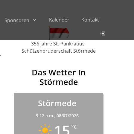
Kalender
Kontakt
Sponsoren
Header
Toggle
356 Jahre St.-Pankratius-
Schützenbruderschaft Störmede
e
Das Wetter In
Störmede
Störmede
9:12 a.m.,
08/07/2026
m
15
°C