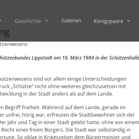
Galerien
Geschichte
Königspaare
ung
hützenwesens
schützenbundes Lippstadt am 16. März 1984 in der Schützenhall
chützenwesens sind vor allem einige Unterscheidungen
druck „Schütze“ nicht ohne weiteres gleichzusetzen mit
twicklung in der Stadt anders als auf dem Lande.
n Begriff Freiheit. Während auf dem Lande, gerade im
 unfrei, hörig war, erfreuten die Stadtbewohner sich der
 Wer Jahr und Tag in einer Stadt gelebt hatte, ohne von eine
Recht eines freien Bürgers. Die Stadt war selbständig in
ortung. So oblag in Kriegszeiten dem Bürgermeister und