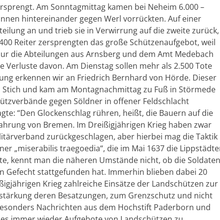
ersprengt. Am Sonntagmittag kamen bei Neheim 6.000 –
nnen hintereinander gegen Werl vorrückten. Auf einer
eilung an und trieb sie in Verwirrung auf die zweite zurück,
400 Reiter zersprengten das große Schützenaufgebot, weil
. Nur die Abteilungen aus Arnsberg und dem Amt Medebach
Verluste davon. Am Dienstag sollen mehr als 2.500 Tote
rrung erkennen wir an Friedrich Bernhard von Hörde. Dieser
im Stich und kam am Montagnachmittag zu Fuß in Störmede
tzverbände gegen Söldner in offener Feldschlacht
gte: “Den Glockenschlag rühren, heißt, die Bauern auf die
Erfahrung von Bremen. Im Dreißigjährigen Krieg haben zwar
itärverband zurückgeschlagen, aber hierbei mag die Taktik
ner „miserabilis traegoedia“, die im Mai 1637 die Lippstädte
e, kennt man die näheren Umstände nicht, ob die Soldate
n Gefecht stattgefunden hat. Immerhin blieben dabei 20
ßigjährigen Krieg zahlreiche Einsätze der Landschützen zur
stärkung deren Besatzungen, zum Grenzschutz und nicht
 besonders Nachrichten aus dem Hochstift Paderborn und
 es immer wieder Aufgebote von Landschützen zu