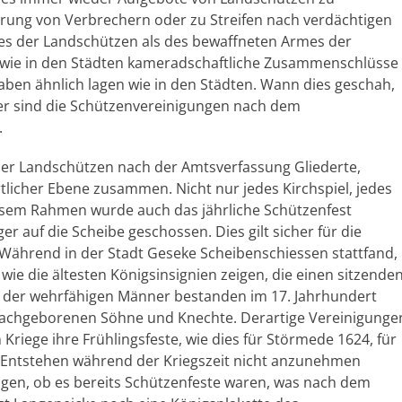
hrung von Verbrechern oder zu Streifen nach verdächtigen
zes der Landschützen als des bewaffneten Armes der
so wie in den Städten kameradschaftliche Zusammenschlüsse
gaben ähnlich lagen wie in den Städten. Wann dies geschah,
icher sind die Schützenvereinigungen nach dem
.
der Landschützen nach der Amtsverfassung Gliederte,
rtlicher Ebene zusammen. Nicht nur jedes Kirchspiel, jedes
iesem Rahmen wurde auch das jährliche Schützenfest
er auf die Scheibe geschossen. Dies gilt sicher für die
Während in der Stadt Geseke Scheibenschiessen stattfand,
ie die ältesten Königsinsignien zeigen, die einen sitzende
n der wehrfähigen Männer bestanden im 17. Jahrhundert
 nachgeborenen Söhne und Knechte. Derartige Vereinigunge
riege ihre Frühlingsfeste, wie dies für Störmede 1624, für
 Entstehen während der Kriegszeit nicht anzunehmen
agen, ob es bereits Schützenfeste waren, was nach dem