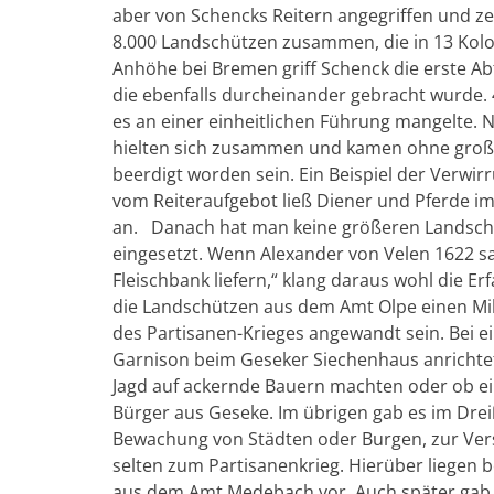
aber von Schencks Reitern angegriffen und z
8.000 Landschützen zusammen, die in 13 Kolo
Anhöhe bei Bremen griff Schenck die erste Abt
die ebenfalls durcheinander gebracht wurde. 
es an einer einheitlichen Führung mangelte
hielten sich zusammen und kamen ohne große 
beerdigt worden sein. Ein Beispiel der Verwi
vom Reiteraufgebot ließ Diener und Pferde 
an. Danach hat man keine größeren Landschü
eingesetzt. Wenn Alexander von Velen 1622 sa
Fleischbank liefern,“ klang daraus wohl die 
die Landschützen aus dem Amt Olpe einen Mil
des Partisanen-Krieges angewandt sein. Bei ei
Garnison beim Geseker Siechenhaus anrichtet
Jagd auf ackernde Bauern machten oder ob ei
Bürger aus Geseke. Im übrigen gab es im Drei
Bewachung von Städten oder Burgen, zur Ver
selten zum Partisanenkrieg. Hierüber liegen
aus dem Amt Medebach vor. Auch später gab