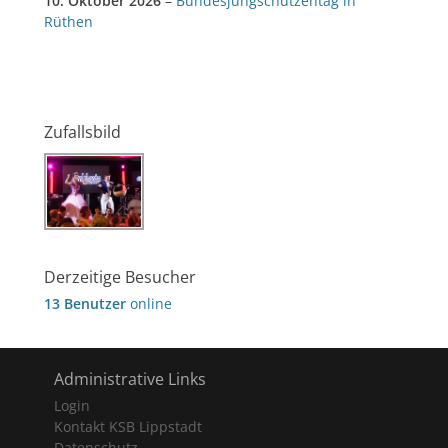
10. Oktober 2026
–
Bundesjungschützentag in
Rüthen
Zufallsbild
Derzeitige Besucher
13 Benutzer
online
Administrative Links
Login
Kontakt KSB Lippstadt
Datenschutz