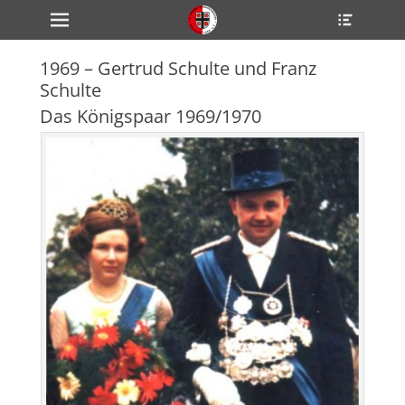
Primärmenü
Heade
zum
Toggle
Inhalt
überspringen
1969 – Gertrud Schulte und Franz
ollapse
Schulte
hild
enu
Das Königspaar 1969/1970
ollapse
hild
enu
ollapse
hild
enu
ollapse
hild
enu
ollapse
hild
enu