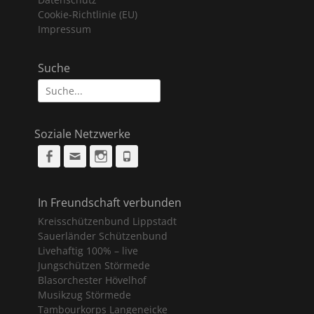
Cookie-Richtlinie (EU)
Impressum
Suche
Suche
nach:
Soziale Netzwerke
Facebook
Email
Instagram
Phone
In Freundschaft verbunden
Kreisschützenbund Lippstadt
Sauerländer Schützenbund
Livehaftig 100% – live
Jungschützen Störmede
Blasorchester Hövelhof
Musikzug Störmede
Tambourkorps Langeneicke