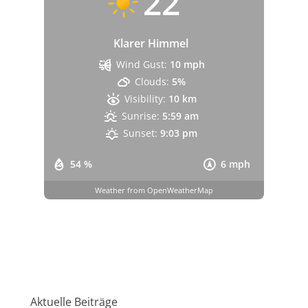
22
Klarer Himmel
Wind Gust:
10 mph
Clouds:
5%
Visibility:
10 km
Sunrise:
5:59 am
Sunset:
9:03 pm
54 %
6 mph
Weather from OpenWeatherMap
Aktuelle Beiträge