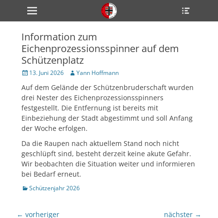
Primärmenü
Heade
zum
Toggle
Inhalt
überspringen
Information zum
ollapse
Eichenprozessionsspinner auf dem
hild
enu
Schützenplatz
ollapse
hild
Veröffentlicht
Author
13. Juni 2026
Yann Hoffmann
enu
am
Auf dem Gelände der Schützenbruderschaft wurden
ollapse
hild
drei Nester des Eichenprozessionsspinners
enu
festgestellt. Die Entfernung ist bereits mit
Einbeziehung der Stadt abgestimmt und soll Anfang
der Woche erfolgen.
ollapse
Da die Raupen nach aktuellem Stand noch nicht
hild
enu
geschlüpft sind, besteht derzeit keine akute Gefahr.
ollapse
Wir beobachten die Situation weiter und informieren
hild
bei Bedarf erneut.
enu
Kategorien
Schützenjahr 2026
Beitragsnavigation
← vorheriger
nächster →