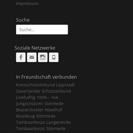
Impressum
Suche
Suche
nach:
Soziale Netzwerke
Facebook
Email
Instagram
Phone
In Freundschaft verbunden
Kreisschützenbund Lippstadt
Sauerländer Schützenbund
Livehaftig 100% – live
Jungschützen Störmede
Blasorchester Hövelhof
Musikzug Störmede
Tambourkorps Langeneicke
Tambourkorps Störmede