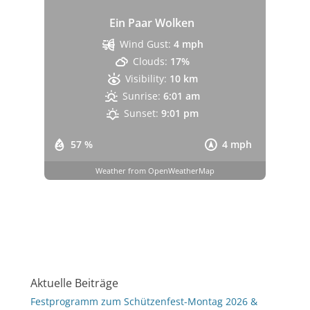
Ein Paar Wolken
Wind Gust:
4 mph
Clouds:
17%
Visibility:
10 km
Sunrise:
6:01 am
Sunset:
9:01 pm
57 %
4 mph
Weather from OpenWeatherMap
Aktuelle Beiträge
Festprogramm zum Schützenfest-Montag 2026 &