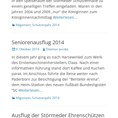
in den Speiseraum der Störmeder Schützenhalle zu
einem geselligen Treffen eingeladen. Waren in den
Jahren 2004 und 2009 „nur“ die Königinnen zum
Königinnennachmittag
Weiterlesen…
Kategorien
Allgemein
,
Schützenjahr 2014
Seniorenausflug 2014
Veröffentlicht
Author
9. Oktober 2014
Dietmar Jacobs
am
In diesem Jahr ging es nach Harsewinkel zum Werk
des Erntemaschinenherstellers Claas. Nach einer
informativen Führung stand dort Kaffee und Kuchen
parat. Im Anschluss führte die Reise weiter nach
Paderborn zur Besichtigung der “Benteler-Arena”,
dem Heim-Stadion des neuen Fußball-Bundesligisten
“SC
Weiterlesen…
Kategorien
Allgemein
,
Schützenjahr 2014
Ausflug der Störmeder Ehrenschützen