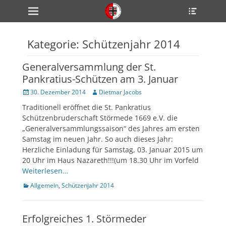
Primärmenü
Heade
zum
Toggle
Inhalt
überspringen
Kategorie:
Schützenjahr 2014
ollapse
hild
enu
Generalversammlung der St.
ollapse
hild
Pankratius-Schützen am 3. Januar
enu
ollapse
Veröffentlicht
Author
30. Dezember 2014
Dietmar Jacobs
hild
am
enu
Traditionell eröffnet die St. Pankratius
Schützenbruderschaft Störmede 1669 e.V. die
„Generalversammlungssaison“ des Jahres am ersten
Samstag im neuen Jahr. So auch dieses Jahr:
ollapse
hild
Herzliche Einladung für Samstag, 03. Januar 2015 um
enu
20 Uhr im Haus Nazareth!!!(um 18.30 Uhr im Vorfeld
ollapse
Weiterlesen…
hild
enu
Kategorien
Allgemein
,
Schützenjahr 2014
Erfolgreiches 1. Störmeder