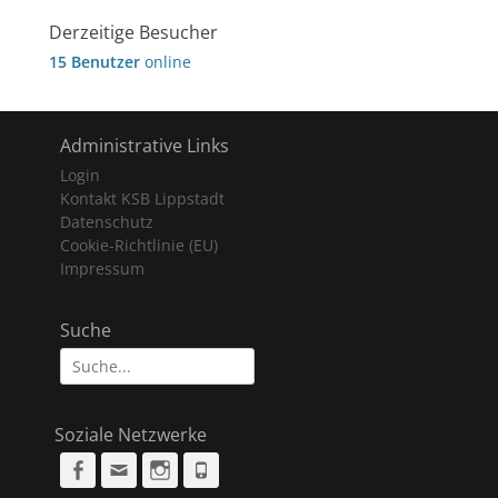
Derzeitige Besucher
15 Benutzer
online
Administrative Links
Login
Kontakt KSB Lippstadt
Datenschutz
Cookie-Richtlinie (EU)
Impressum
Suche
Suche
nach:
Soziale Netzwerke
Facebook
Email
Instagram
Phone