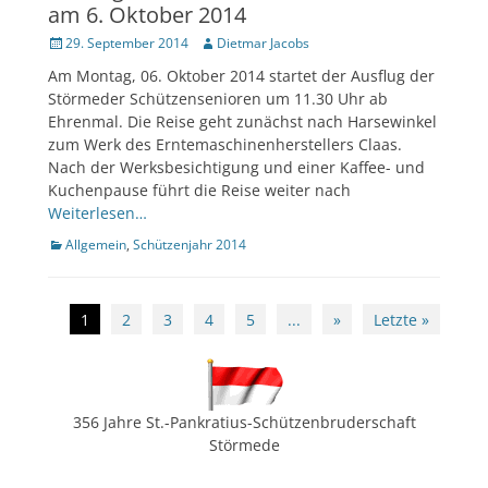
am 6. Oktober 2014
Veröffentlicht
Author
29. September 2014
Dietmar Jacobs
am
Am Montag, 06. Oktober 2014 startet der Ausflug der
Störmeder Schützensenioren um 11.30 Uhr ab
Ehrenmal. Die Reise geht zunächst nach Harsewinkel
zum Werk des Erntemaschinenherstellers Claas.
Nach der Werksbesichtigung und einer Kaffee- und
Kuchenpause führt die Reise weiter nach
Weiterlesen…
Kategorien
Allgemein
,
Schützenjahr 2014
Beitragsnavigation
1
2
3
4
5
...
»
Letzte »
356 Jahre St.-Pankratius-Schützenbruderschaft
Störmede