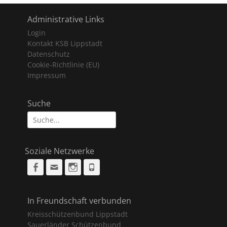
Administrative Links
Login
Kontakt KSB Lippstadt
Datenschutz
Cookie-Richtlinie (EU)
Impressum
Suche
Suche
nach:
Soziale Netzwerke
Facebook
Email
Instagram
Phone
In Freundschaft verbunden
Kreisschützenbund Lippstadt
Sauerländer Schützenbund