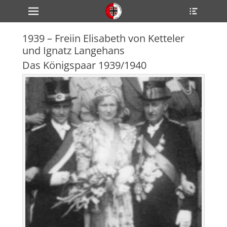
Primärmenü
Heade
zum
Toggle
Inhalt
überspringen
1939 – Freiin Elisabeth von Ketteler
ollapse
und Ignatz Langehans
hild
enu
Das Königspaar 1939/1940
ollapse
hild
enu
ollapse
hild
enu
ollapse
hild
enu
ollapse
hild
enu