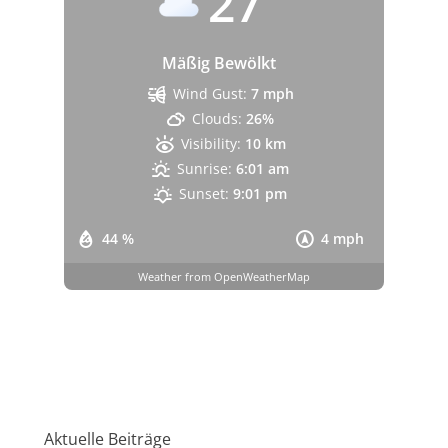
27
Mäßig Bewölkt
Wind Gust:
7 mph
Clouds:
26%
Visibility:
10 km
Sunrise:
6:01 am
Sunset:
9:01 pm
44 %
4 mph
Weather from OpenWeatherMap
Aktuelle Beiträge