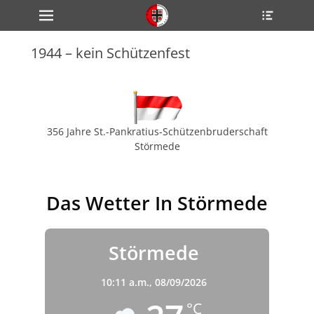
Primärmenü
Heade
zum
Toggle
Inhalt
überspringen
1944 – kein Schützenfest
ollapse
hild
enu
ollapse
hild
enu
ollapse
356 Jahre St.-Pankratius-Schützenbruderschaft
hild
Störmede
enu
Das Wetter In Störmede
ollapse
hild
enu
ollapse
hild
Störmede
enu
10:11 a.m.,
08/09/2026
°C