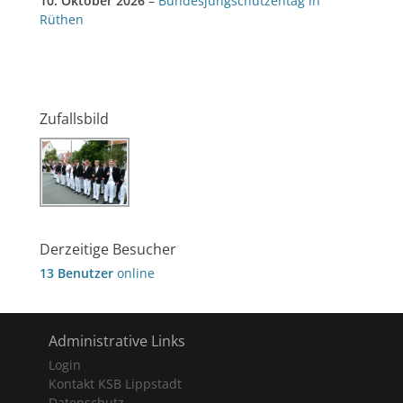
10. Oktober 2026
–
Bundesjungschützentag in
Rüthen
Zufallsbild
Derzeitige Besucher
13 Benutzer
online
Administrative Links
Login
Kontakt KSB Lippstadt
Datenschutz