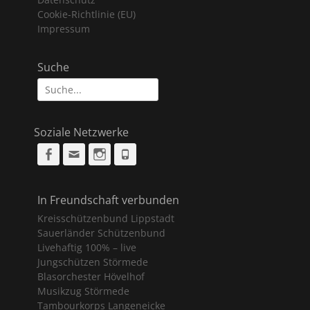
Cookie-Richtlinie (EU)
Impressum
Suche
Suche
nach:
Soziale Netzwerke
Facebook
Email
Instagram
Phone
In Freundschaft verbunden
Kreisschützenbund Lippstadt
Sauerländer Schützenbund
Livehaftig 100% – live
Jungschützen Störmede
Blasorchester Hövelhof
Musikzug Störmede
Tambourkorps Langeneicke