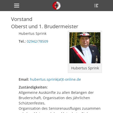
Primärmenü
Heade
zum
Toggle
Inhalt
überspringen
Vorstand
ollapse
hild
Oberst und 1. Brudermeister
enu
ollapse
Hubertus Sprink
hild
enu
Tel.:
02942/78509
ollapse
hild
enu
Hubertus Sprink
ollapse
hild
enu
Email:
hubertus.sprink(at)t-online.de
ollapse
Zuständigkeiten:
hild
enu
Allgemeine Auskünfte zu allen Belangen der
Bruderschaft, Organisation des jährlichen
Schützenfestes,
Organisation des Seniorenausfluiges zusammen