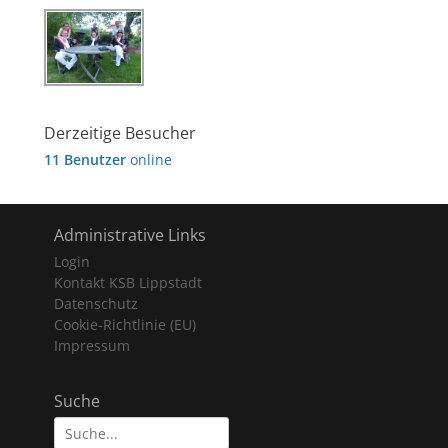
Derzeitige Besucher
11 Benutzer
online
Administrative Links
Login
Kontakt KSB Lippstadt
Datenschutz
Cookie-Richtlinie (EU)
Impressum
Suche
Suche
nach: