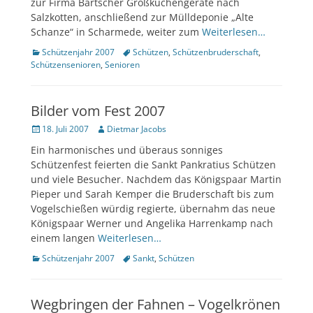
zur Firma Bartscher Großküchengeräte nach
Salzkotten, anschließend zur Mülldeponie „Alte
Schanze“ in Scharmede, weiter zum
Weiterlesen…
Kategorien
Tags
Schützenjahr 2007
Schützen
,
Schützenbruderschaft
,
Schützensenioren
,
Senioren
Bilder vom Fest 2007
Veröffentlicht
Author
18. Juli 2007
Dietmar Jacobs
am
Ein harmonisches und überaus sonniges
Schützenfest feierten die Sankt Pankratius Schützen
und viele Besucher. Nachdem das Königspaar Martin
Pieper und Sarah Kemper die Bruderschaft bis zum
Vogelschießen würdig regierte, übernahm das neue
Königspaar Werner und Angelika Harrenkamp nach
einem langen
Weiterlesen…
Kategorien
Tags
Schützenjahr 2007
Sankt
,
Schützen
Wegbringen der Fahnen – Vogelkrönen