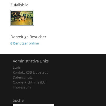
Zufallsbild
Derzeitige Besucher
6 Benutzer
online
Administrative Links
Login
Kontakt KSB Lippstadt
Datenschutz
Cookie-Richtlinie (EU)
Impressum
Suche