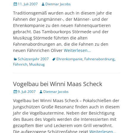
Veröffentlicht
Author
11. Juli 2007
Dietmar Jacobs
am
Traditionsgemäß wurden auch in diesem Jahr die
Fahnen der Jungmänner-, der Männer- und der
Ehrenkompanie zu den neuen Fahnenquartieren
gebracht. Das Tambourkorps Störmede und der
Musikzug Störmede führten die alten
Fahnenabordnungen an, die die Fahnen zu den
neuen Fähnrichen Oliver
Weiterlesen…
Kategorien
Tags
Schützenjahr 2007
Ehrenkompanie
,
Fahnenabordnung
,
Fähnrich
,
Musikzug
Vogelbau bei Winni Maas Scheck
Veröffentlicht
Author
9. Juli 2007
Dietmar Jacobs
am
Vogelbau bei Winni Maas Scheck – Pokalschießen der
Jungschützen Große Resonanz finden auch in diesem
Jahr die Vogelbautermine. Neben der Besichtigung
des Baues des Vogels werden die Interessierten mit
gezapftem Bier und Leckerem vom Grill verwöhnt.
Die aufgezogene Schützenfahne zeigt
Weiterlesen…