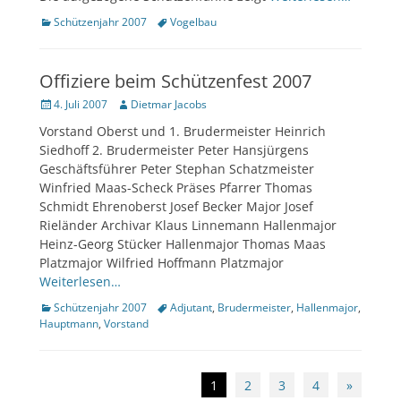
Kategorien
Tags
Schützenjahr 2007
Vogelbau
Offiziere beim Schützenfest 2007
Veröffentlicht
Author
4. Juli 2007
Dietmar Jacobs
am
Vorstand Oberst und 1. Brudermeister Heinrich
Siedhoff 2. Brudermeister Peter Hansjürgens
Geschäftsführer Peter Stephan Schatzmeister
Winfried Maas-Scheck Präses Pfarrer Thomas
Schmidt Ehrenoberst Josef Becker Major Josef
Rieländer Archivar Klaus Linnemann Hallenmajor
Heinz-Georg Stücker Hallenmajor Thomas Maas
Platzmajor Wilfried Hoffmann Platzmajor
Weiterlesen…
Kategorien
Tags
Schützenjahr 2007
Adjutant
,
Brudermeister
,
Hallenmajor
,
Hauptmann
,
Vorstand
Beitragsnavigation
1
2
3
4
»