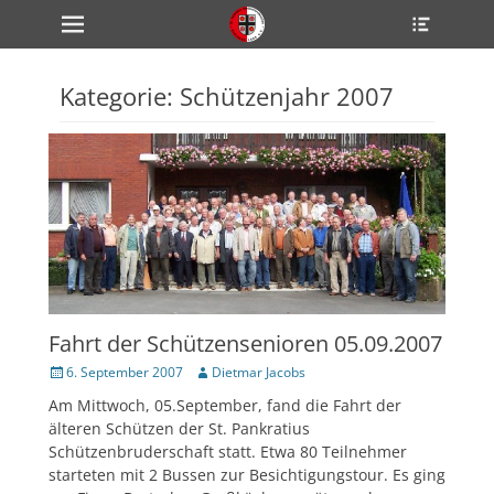
Primärmenü
Heade
zum
Toggle
Inhalt
überspringen
Kategorie:
Schützenjahr 2007
ollapse
hild
enu
ollapse
hild
enu
ollapse
hild
enu
ollapse
hild
Fahrt der Schützensenioren 05.09.2007
enu
ollapse
Veröffentlicht
Author
6. September 2007
Dietmar Jacobs
hild
am
enu
Am Mittwoch, 05.September, fand die Fahrt der
älteren Schützen der St. Pankratius
Schützenbruderschaft statt. Etwa 80 Teilnehmer
starteten mit 2 Bussen zur Besichtigungstour. Es ging