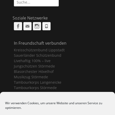
Suche
nach:
Soziale Netzwerke
Facebook
Email
Instagram
Phone
In Freundschaft verbunden
Kreisschützenbund Lippstadt
Sauerländer Schützenbund
Livehaftig 100% – live
Jungschützen Störmede
Blasorchester Hövelhof
Musikzug Störmede
Tambourkorps Langeneicke
Tambourkorps Störmede
Schützenvereine Geseke
Wir verwenden Cookies, um unsere Website und unseren Service zu
optimieren.
Bürgerschützenverein Geseke
Sankt Sebastianus Geseke