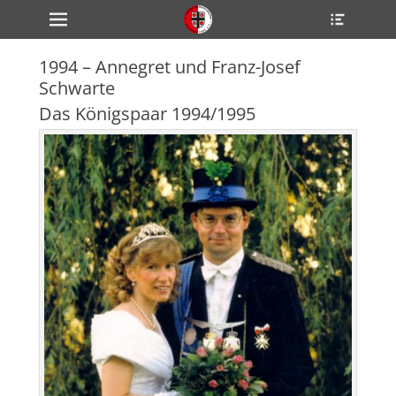
Primärmenü
Heade
zum
Toggle
Inhalt
überspringen
1994 – Annegret und Franz-Josef
ollapse
Schwarte
hild
enu
Das Königspaar 1994/1995
ollapse
hild
enu
ollapse
hild
enu
ollapse
hild
enu
ollapse
hild
enu