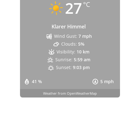
27
°C
Klarer Himmel
Wind Gust:
7 mph
Clouds:
5%
Visibility:
10 km
Sunrise:
5:59 am
Sunset:
9:03 pm
41 %
5 mph
Weather from OpenWeatherMap