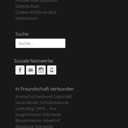
Kontakt KSB Lippstadt
Datenschutz
Cookie-Richtlinie (EU)
Impressum
Suche
Suche
nach:
Soziale Netzwerke
Facebook
Email
Instagram
Phone
In Freundschaft verbunden
Kreisschützenbund Lippstadt
Sauerländer Schützenbund
Livehaftig 100% – live
Jungschützen Störmede
Blasorchester Hövelhof
Musikzug Störmede