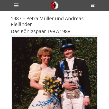
Primärmenü
Heade
zum
Toggle
Inhalt
überspringen
1987 – Petra Müller und Andreas
ollapse
Rieländer
hild
enu
Das Königspaar 1987/1988
ollapse
hild
enu
ollapse
hild
enu
ollapse
hild
enu
ollapse
hild
enu