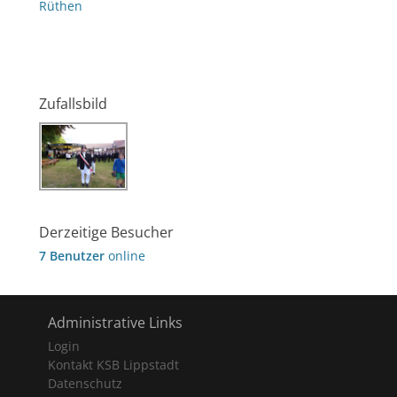
Rüthen
Zufallsbild
Derzeitige Besucher
7 Benutzer
online
Administrative Links
Login
Kontakt KSB Lippstadt
Datenschutz