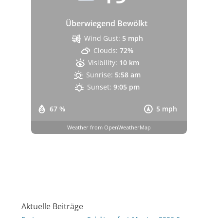
Überwiegend Bewölkt
Wind Gust:
5 mph
Clouds:
72%
Visibility:
10 km
Sunrise:
5:58 am
Sunset:
9:05 pm
67 %
5 mph
Weather from OpenWeatherMap
Aktuelle Beiträge