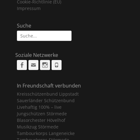
Cookie-Richtlinie (EU)
Impressum
Suche
Suche
nach:
Soziale Netzwerke
Facebook
Email
Instagram
Phone
In Freundschaft verbunden
Kreisschützenbund Lippstadt
Sauerländer Schützenbund
Livehaftig 100% – live
Jungschützen Störmede
Blasorchester Hövelhof
Musikzug Störmede
Tambourkorps Langeneicke
Tambourkorps Störmede