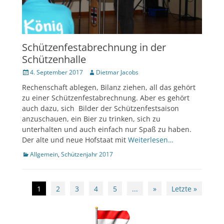
Schützenfestabrechnung in der
Schützenhalle
Veröffentlicht
Author
4. September 2017
Dietmar Jacobs
am
Rechenschaft ablegen, Bilanz ziehen, all das gehört
zu einer Schützenfestabrechnung. Aber es gehört
auch dazu, sich Bilder der Schützenfestsaison
anzuschauen, ein Bier zu trinken, sich zu
unterhalten und auch einfach nur Spaß zu haben.
Der alte und neue Hofstaat mit
Weiterlesen…
Kategorien
Allgemein
,
Schützenjahr 2017
Beitragsnavigation
1
2
3
4
5
...
»
Letzte »