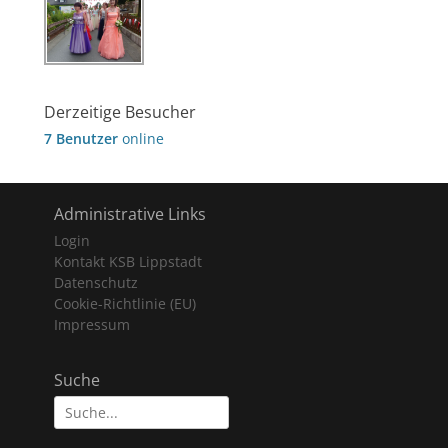
Derzeitige Besucher
7 Benutzer
online
Administrative Links
Login
Kontakt KSB Lippstadt
Datenschutz
Cookie-Richtlinie (EU)
Impressum
Suche
Suche
nach: