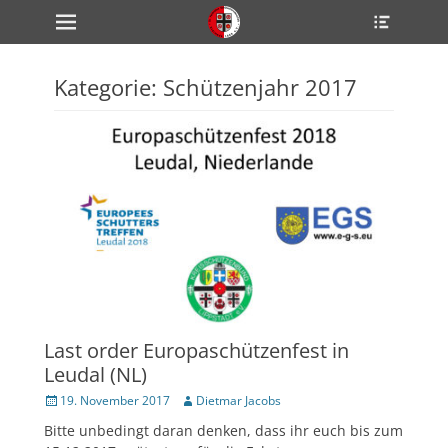
Primärmenü
Heade
zum
Toggle
Inhalt
überspringen
Kategorie:
Schützenjahr 2017
ollapse
hild
enu
ollapse
hild
enu
ollapse
hild
enu
ollapse
hild
enu
ollapse
Last order Europaschützenfest in
hild
enu
Leudal (NL)
Veröffentlicht
Author
19. November 2017
Dietmar Jacobs
am
Bitte unbedingt daran denken, dass ihr euch bis zum