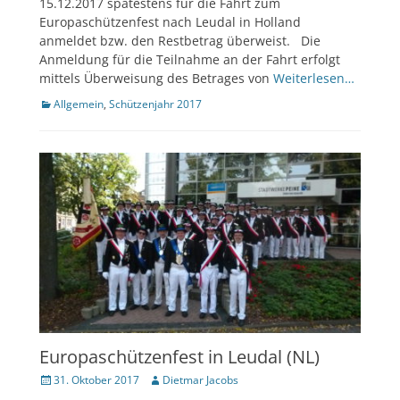
15.12.2017 spätestens für die Fahrt zum
Europaschützenfest nach Leudal in Holland
anmeldet bzw. den Restbetrag überweist. Die
Anmeldung für die Teilnahme an der Fahrt erfolgt
mittels Überweisung des Betrages von
Weiterlesen…
Kategorien
Allgemein
,
Schützenjahr 2017
Europaschützenfest in Leudal (NL)
Veröffentlicht
Author
31. Oktober 2017
Dietmar Jacobs
am