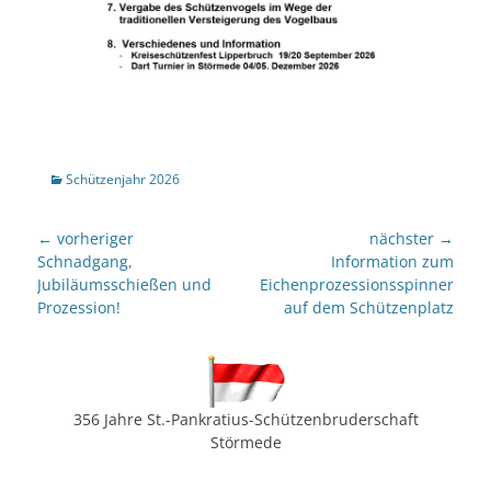
Kategorien
Schützenjahr 2026
Beitragsnavigation
← vorheriger
nächster →
Vorheriger
nächster
Schnadgang,
Information zum
Beitrag:
Beitrag:
Jubiläumsschießen und
Eichenprozessionsspinner
Prozession!
auf dem Schützenplatz
356 Jahre St.-Pankratius-Schützenbruderschaft
Störmede