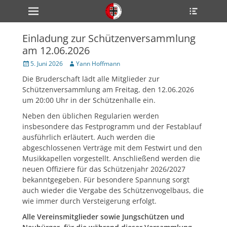
Primärmenü
Heade
zum
Toggle
Inhalt
überspringen
Einladung zur Schützenversammlung
ollapse
am 12.06.2026
hild
enu
Veröffentlicht
Author
5. Juni 2026
Yann Hoffmann
ollapse
am
hild
Die Bruderschaft lädt alle Mitglieder zur
enu
Schützenversammlung am Freitag, den 12.06.2026
ollapse
hild
um 20:00 Uhr in der Schützenhalle ein.
enu
Neben den üblichen Regularien werden
insbesondere das Festprogramm und der Festablauf
ausführlich erläutert. Auch werden die
ollapse
abgeschlossenen Verträge mit dem Festwirt und den
hild
enu
Musikkapellen vorgestellt. Anschließend werden die
ollapse
neuen Offiziere für das Schützenjahr 2026/2027
hild
bekanntgegeben. Für besondere Spannung sorgt
enu
auch wieder die Vergabe des Schützenvogelbaus, die
wie immer durch Versteigerung erfolgt.
Alle Vereinsmitglieder sowie Jungschützen und