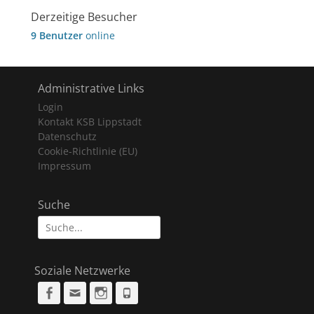
Derzeitige Besucher
9 Benutzer
online
Administrative Links
Login
Kontakt KSB Lippstadt
Datenschutz
Cookie-Richtlinie (EU)
Impressum
Suche
Suche
nach:
Soziale Netzwerke
Facebook
Email
Instagram
Phone