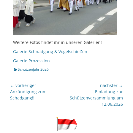
Weitere Fotos findet ihr in unseren Galerien!
Galerie Schnadgang & Vogelschießen
Galerie Prozession
Kategorien
Schützenjahr 2026
Beitragsnavigation
← vorheriger
nächster →
Vorheriger
nächster
Ankündigung zum
Einladung zur
Beitrag:
Beitrag:
Schadgang!!
Schützenversammlung am
12.06.2026