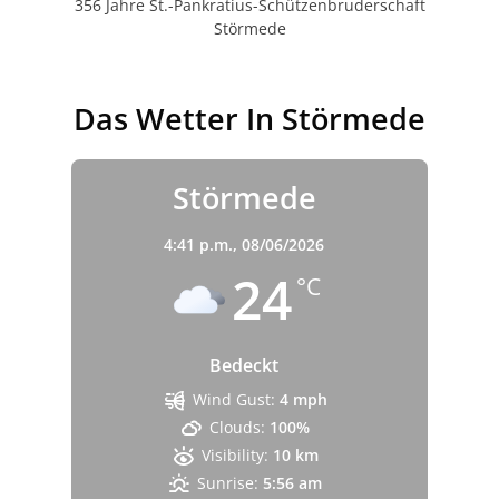
356 Jahre St.-Pankratius-Schützenbruderschaft
Störmede
Das Wetter In Störmede
Störmede
4:41 p.m.,
08/06/2026
24
°C
Bedeckt
Wind Gust:
4 mph
Clouds:
100%
Visibility:
10 km
Sunrise:
5:56 am