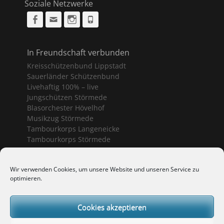
Soziale Netzwerke
Facebook
Email
Instagram
Phone
In Freundschaft verbunden
Kreisschützenbund Lippstadt
Sauerländer Schützenbund
Livehaftig 100% – live
Jungschützen Störmede
Blasorchester Hövelhof
Musikzug Störmede
Tambourkorps Langeneicke
Tambourkorps Störmede
Schützenvereine Geseke
Wir verwenden Cookies, um unsere Website und unseren Service zu
optimieren.
Bürgerschützenverein Geseke
Sankt Sebastianus Geseke
Schützenbruderschaft Ermsinghausen
Cookies akzeptieren
Schützenverein Langeneicke
Schützenverein Mönninghausen-Bönninghausen