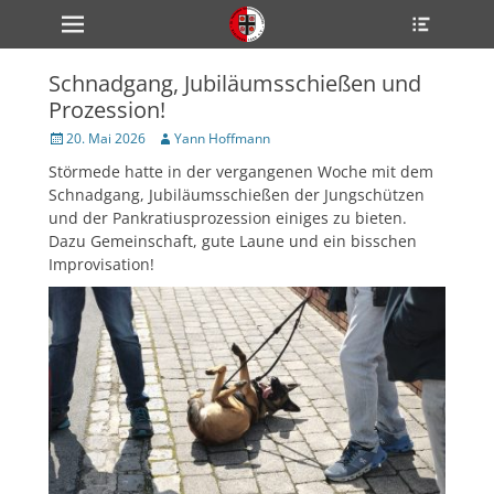
Primärmenü
Heade
zum
Toggle
Inhalt
überspringen
Schnadgang, Jubiläumsschießen und
ollapse
Prozession!
hild
enu
Veröffentlicht
Author
20. Mai 2026
Yann Hoffmann
ollapse
am
hild
Störmede hatte in der vergangenen Woche mit dem
enu
Schnadgang, Jubiläumsschießen der Jungschützen
ollapse
hild
und der Pankratiusprozession einiges zu bieten.
enu
Dazu Gemeinschaft, gute Laune und ein bisschen
Improvisation!
ollapse
hild
enu
ollapse
hild
enu