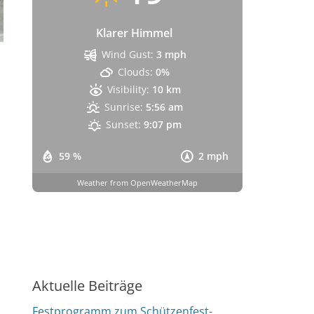
Klarer Himmel
Wind Gust:
3 mph
Clouds:
0%
Visibility:
10 km
Sunrise:
5:56 am
Sunset:
9:07 pm
59 %
2 mph
Weather from OpenWeatherMap
Aktuelle Beiträge
Festprogramm zum Schützenfest-