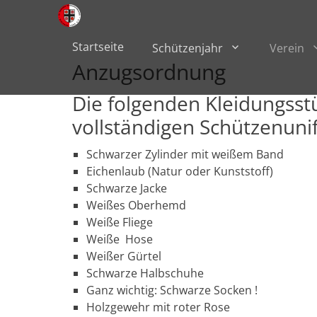
Primärmenü
zum
Inhalt
überspringen
Startseite
Schützenjahr
Verein
Anzugsordnung
Die folgenden Kleidungsst
vollständigen Schützenuni
Schwarzer Zylinder mit weißem Band
Eichenlaub (Natur oder Kunststoff)
Schwarze Jacke
Weißes Oberhemd
Weiße Fliege
Weiße Hose
Weißer Gürtel
Schwarze Halbschuhe
Ganz wichtig: Schwarze Socken !
Holzgewehr mit roter Rose