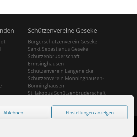
unden
Schützenvereine Geseke
adt
Bürgerschützenverein Geseke
d
Sankt Sebastianus Geseke
Schützenbruderschaft
Ermsinghausen
Schützenverein Langeneicke
Schützenverein Mönninghausen-
e
Bönninghausen
St. Jakobus Schützenbruderschaft
Ehringhausen
Ablehnen
Einstellungen anzeigen
eserved.