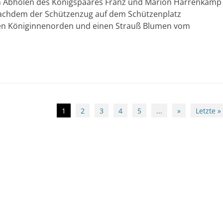
um Abholen des Königspaares Franz und Marion Harrenkamp
 Nachdem der Schützenzug auf dem Schützenplatz
en Königinnenorden und einen Strauß Blumen vom
1
2
3
4
5
...
»
Letzte »