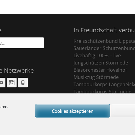
e
In Freundschaft verb
Kreisschützenbund Lippst
Sauerländer Schützenbun
Livehaftig 100% – live
Jungschützen Störmede
le Netzwerke
Blasorchester Hövelhof
Musikzug Störmede
cebook
Email
Instagram
Phone
Tambourkorps Langeneick
Tambourkorps Störmede
eren.
Cookies akzeptieren
ight © 2026
Sankt Pankratius Schützenbruderschaft Störmede
. All Rights R