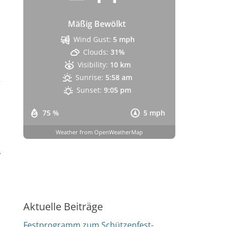
Mäßig Bewölkt
Wind Gust:
5 mph
Clouds:
31%
Visibility:
10 km
Sunrise:
5:58 am
Sunset:
9:05 pm
75 %
5 mph
Weather from OpenWeatherMap
,
Aktuelle Beiträge
Festprogramm zum Schützenfest-