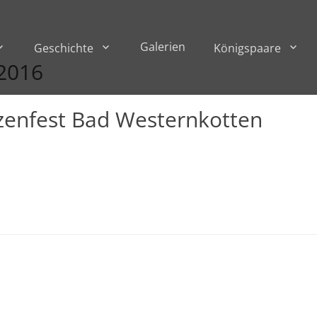
Galerien
Geschichte
Königspaare
 2016
zenfest Bad Westernkotten