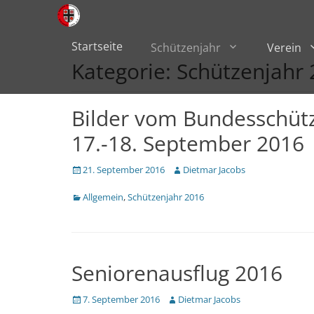
Primärmenü
zum
Inhalt
überspringen
Startseite
Schützenjahr
Verein
Kategorie:
Schützenjahr
Bilder vom Bundesschüt
17.-18. September 2016
Veröffentlicht
Author
21. September 2016
Dietmar Jacobs
am
Kategorien
Allgemein
,
Schützenjahr 2016
Seniorenausflug 2016
Veröffentlicht
Author
7. September 2016
Dietmar Jacobs
am