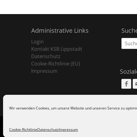
Administrative Links
Such
Suche
Login
nach:
Kontakt KSB Lippstadt
Datenschutz
Cookie-Richtlinie (EU)
Sozia
Impressum
Fa
Wir verwenden Cookies, um unsere Website und unseren Service zu optimi
Copyr
Cookie-Richtlinie
Datenschutz
Impressum