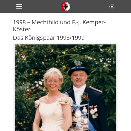
Primärmenü
Heade
zum
Toggle
Inhalt
überspringen
1998 – Mechthild und F.-J. Kemper-
ollapse
Köster
hild
enu
Das Königspaar 1998/1999
ollapse
hild
enu
ollapse
hild
enu
ollapse
hild
enu
ollapse
hild
enu