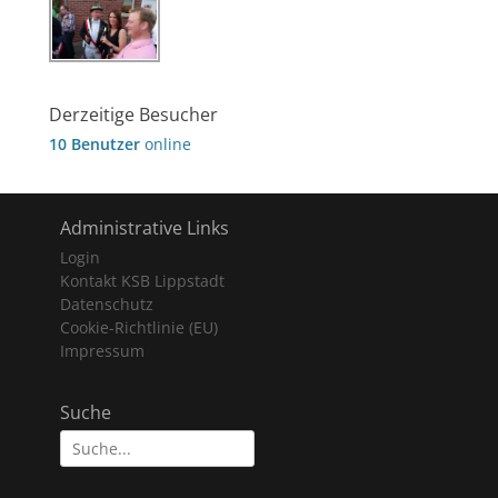
Derzeitige Besucher
10 Benutzer
online
Administrative Links
Login
Kontakt KSB Lippstadt
Datenschutz
Cookie-Richtlinie (EU)
Impressum
Suche
Suche
nach: