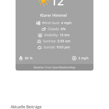
12
Klarer Himmel
Wind Gust:
4 mph
Clouds:
6%
Visibility:
10 km
Sunrise:
5:59 am
Sunset:
9:03 pm
85 %
3 mph
Weather from OpenWeatherMap
Aktuelle Beiträge