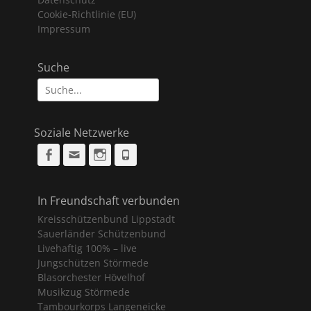
Cookie-Richtlinie (EU)
Impressum
Suche
Suche
nach:
Soziale Netzwerke
Facebook
Email
Instagram
Phone
In Freundschaft verbunden
Kreisschützenbund Lippstadt
Sauerländer Schützenbund
Livehaftig 100% – live
Jungschützen Störmede
Blasorchester Hövelhof
Musikzug Störmede
Tambourkorps Langeneicke