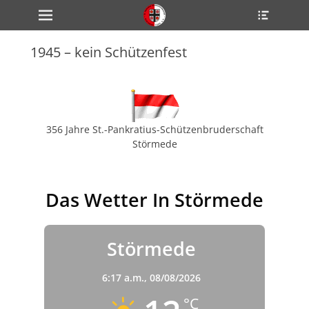
Primärmenü
Heade
zum
Toggle
Inhalt
überspringen
1945 – kein Schützenfest
ollapse
hild
enu
ollapse
hild
enu
ollapse
356 Jahre St.-Pankratius-Schützenbruderschaft
hild
Störmede
enu
Das Wetter In Störmede
ollapse
hild
enu
ollapse
hild
Störmede
enu
6:17 a.m.,
08/08/2026
°C