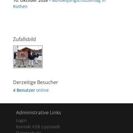
10. Oktober 2026
–
Bundesjungschützentag in
Rüthen
Zufallsbild
Derzeitige Besucher
4 Benutzer
online
Administrative Links
Login
Kontakt KSB Lippstadt
Datenschutz