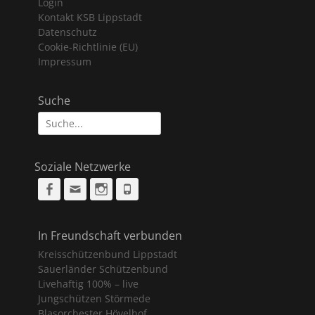
Login
Kontakt KSB Lippstadt
Datenschutz
Cookie-Richtlinie (EU)
Impressum
Suche
Suche
nach:
Soziale Netzwerke
Facebook
Email
Instagram
Phone
In Freundschaft verbunden
Kreisschützenbund Lippstadt
Sauerländer Schützenbund
Livehaftig 100% – live
Jungschützen Störmede
Blasorchester Hövelhof