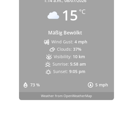
1:14 a.m.,
08/07/2026
15
°C
Mäßig Bewölkt
Wind Gust:
4 mph
Clouds:
37%
Visibility:
10 km
Sunrise:
5:58 am
Sunset:
9:05 pm
73 %
5 mph
Weather from OpenWeatherMap