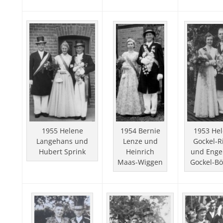
1954 Bernie
1955 Helene
1953 He
Lenze und
Langehans und
Gockel-R
Heinrich
Hubert Sprink
und Enge
Maas-Wiggen
Gockel-B