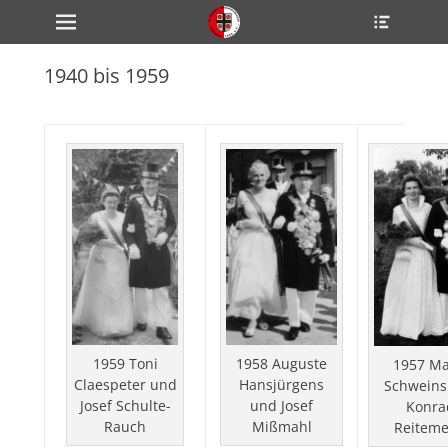
Primärmenü
Heade
zum
Toggle
Inhalt
überspringen
1940 bis 1959
ollapse
hild
enu
ollapse
hild
enu
ollapse
hild
enu
ollapse
hild
enu
ollapse
hild
enu
1959 Toni
1958 Auguste
1957 Ma
Claespeter und
Hansjürgens
Schweins
Josef Schulte-
und Josef
Konra
Rauch
Mißmahl
Reiteme