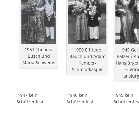
1951 Theodor
1949 Ger
1950 Elfriede
Busch und
Balzer / A
Rauch und Adam
Maria Schweins
Hansjürge
Kemper-
Friedri
Schmidtkasper
Hansjür
1947 kein
1946 kein
1945 kein
Schützenfest
Schützenfest
Schützenfes