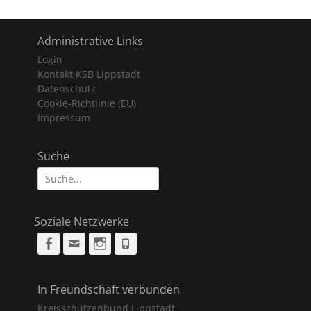
Administrative Links
Login
Kontakt KSB Lippstadt
Datenschutz
Cookie-Richtlinie (EU)
Impressum
Suche
Suche
nach:
Soziale Netzwerke
Facebook
Email
Instagram
Phone
In Freundschaft verbunden
Kreisschützenbund Lippstadt