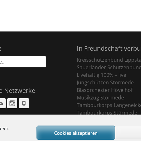
e
In Freundschaft verb
Kreisschützenbund Lippst
Sauerländer Schützenbun
Livehaftig 100% – live
Jungschützen Störmede
le Netzwerke
Blasorchester Hövelhof
Musikzug Störmede
cebook
Email
Instagram
Phone
Tambourkorps Langeneick
Tambourkorps Störmede
eren.
Cookies akzeptieren