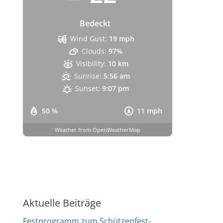
Bedeckt
Wind Gust:
19 mph
Clouds:
97%
Visibility:
10 km
Sunrise:
5:56 am
Sunset:
9:07 pm
50 %
11 mph
Weather from OpenWeatherMap
Aktuelle Beiträge
Festprogramm zum Schützenfest-