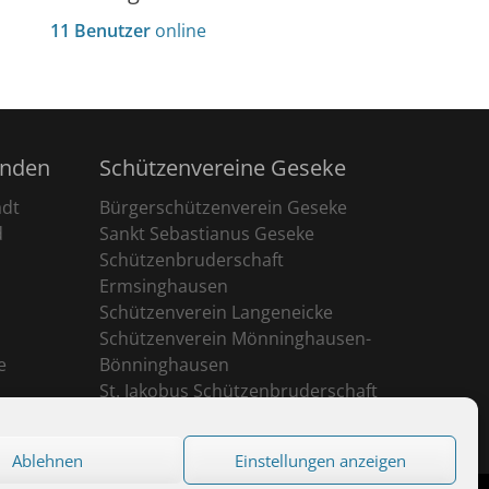
11 Benutzer
online
unden
Schützenvereine Geseke
adt
Bürgerschützenverein Geseke
d
Sankt Sebastianus Geseke
Schützenbruderschaft
Ermsinghausen
Schützenverein Langeneicke
Schützenverein Mönninghausen-
e
Bönninghausen
St. Jakobus Schützenbruderschaft
Ehringhausen
Ablehnen
Einstellungen anzeigen