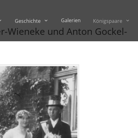
Galerien
Geschichte
Königspaare
r-Wieneke und Anton Gockel-
8