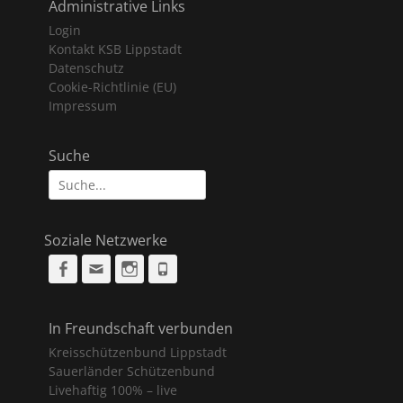
Administrative Links
Login
Kontakt KSB Lippstadt
Datenschutz
Cookie-Richtlinie (EU)
Impressum
Suche
Suche
nach:
Soziale Netzwerke
Facebook
Email
Instagram
Phone
In Freundschaft verbunden
Kreisschützenbund Lippstadt
Sauerländer Schützenbund
Livehaftig 100% – live