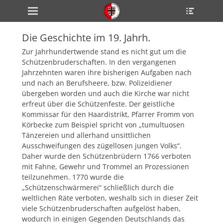
Primärmenü
Heade
zum
Toggle
Inhalt
überspringen
Die Geschichte im 19. Jahrh.
ollapse
hild
Zur Jahrhundertwende stand es nicht gut um die
enu
Schützenbruderschaften. In den vergangenen
ollapse
Jahrzehnten waren ihre bisherigen Aufgaben nach
hild
enu
und nach an Berufsheere, bzw. Polizeidiener
ollapse
übergeben worden und auch die Kirche war nicht
hild
erfreut über die Schützenfeste. Der geistliche
enu
Kommissar für den Haardistrikt, Pfarrer Fromm von
Körbecke zum Beispiel spricht von „tumultuosen
Tänzereien und allerhand unsittlichen
ollapse
Ausschweifungen des zügellosen jungen Volks“.
hild
enu
Daher wurde den Schützenbrüdern 1766 verboten
ollapse
mit Fahne, Gewehr und Trommel an Prozessionen
hild
teilzunehmen. 1770 wurde die
enu
„Schützenschwärmerei“ schließlich durch die
weltlichen Räte verboten, weshalb sich in dieser Zeit
viele Schützenbruderschaften aufgelöst haben,
wodurch in einigen Gegenden Deutschlands das