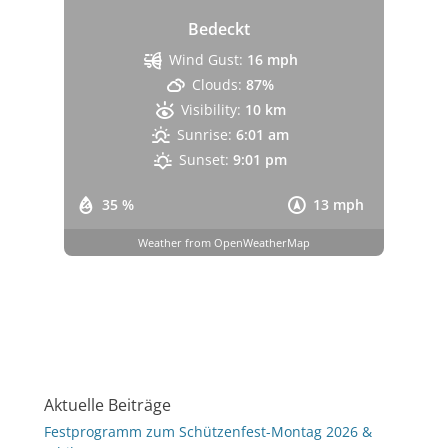
Bedeckt
Wind Gust:
16 mph
Clouds:
87%
Visibility:
10 km
Sunrise:
6:01 am
Sunset:
9:01 pm
35 %
13 mph
Weather from OpenWeatherMap
Aktuelle Beiträge
Festprogramm zum Schützenfest-Montag 2026 &