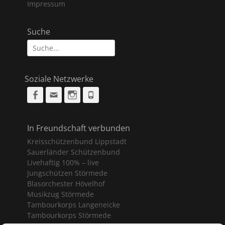
Impressum
Suche
Suche
nach:
Soziale Netzwerke
Facebook
Email
Instagram
Phone
In Freundschaft verbunden
Kreisschützenbund Lippstadt
Sauerländer Schützenbund
Livehaftig 100% – live
Jungschützen Störmede
Blasorchester Hövelhof
Musikzug Störmede
Tambourkorps Langeneicke
Tambourkorps Störmede