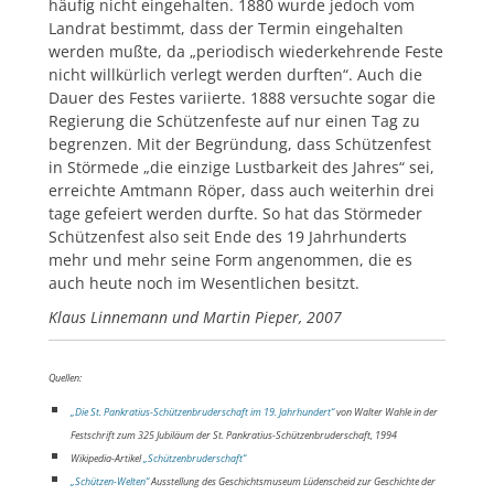
häufig nicht eingehalten. 1880 wurde jedoch vom
Landrat bestimmt, dass der Termin eingehalten
werden mußte, da „periodisch wiederkehrende Feste
nicht willkürlich verlegt werden durften“. Auch die
Dauer des Festes variierte. 1888 versuchte sogar die
Regierung die Schützenfeste auf nur einen Tag zu
begrenzen. Mit der Begründung, dass Schützenfest
in Störmede „die einzige Lustbarkeit des Jahres“ sei,
erreichte Amtmann Röper, dass auch weiterhin drei
tage gefeiert werden durfte. So hat das Störmeder
Schützenfest also seit Ende des 19 Jahrhunderts
mehr und mehr seine Form angenommen, die es
auch heute noch im Wesentlichen besitzt.
Klaus Linnemann und Martin Pieper, 2007
Quellen:
„Die St. Pankratius-Schützenbruderschaft im 19. Jahrhundert“
von Walter Wahle in der
Festschrift zum 325 Jubiläum der St. Pankratius-Schützenbruderschaft, 1994
Wikipedia-Artikel
„Schützenbruderschaft“
„Schützen-Welten“
Ausstellung des Geschichtsmuseum Lüdenscheid zur Geschichte der