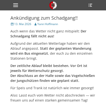
Primärmenü
Heade
zum
Toggle
Inhalt
überspringen
Ankündigung zum Schadgang!!
ollapse
hild
Veröffentlicht
Author
13. Mai 2026
Yann Hoffmann
enu
am
Auch wenn das Wetter nicht ganz mitspielt:
Der
ollapse
hild
Schnadgang fällt nicht aus!
enu
ollapse
Aufgrund der aktuellen Wetterlage haben wir den
hild
Ablauf angepasst.
Statt der geplanten Wanderung
enu
wird ein Bus eingesetzt
, der euch zu den einzelnen
Stationen bringt.
Der zeitliche Ablauf bleibt bestehen. Vor Ort ist
ollapse
hild
jeweils für Wetterschutz gesorgt.
enu
Der Abschluss an der Halle sowie das Vogelschießen
ollapse
der Jungschützen finden wie geplant statt.
hild
enu
Für Speis und Trank ist natürlich wie immer gesorgt!
Also: Lasst euch vom Wetter nicht abschrecken — wir
freuen uns auf einen starken gemeinsamen Tag!