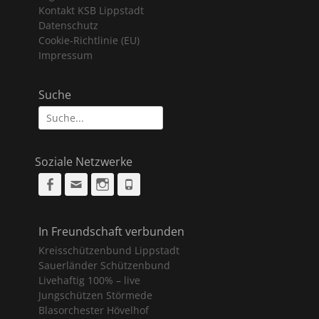
Kontakt KSB Lippstadt
Datenschutz
Cookie-Richtlinie (EU)
Impressum
Suche
Suche
nach:
Soziale Netzwerke
Facebook
Email
Instagram
Phone
In Freundschaft verbunden
Kreisschützenbund Lippstadt
Sauerländer Schützenbund
Livehaftig 100% – live
Jungschützen Störmede
Blasorchester Hövelhof