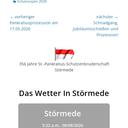
Kategorien
Schützenjahr 2026
Beitragsnavigation
← vorheriger
nächster →
Vorheriger
nächster
Pankratiusprozession am
Schnadgang,
Beitrag:
Beitrag:
17.05.2026
Jubiläumsschießen und
Prozession!
356 Jahre St.-Pankratius-Schützenbruderschaft
Störmede
Das Wetter In Störmede
Störmede
5:22 a.m.,
08/08/2026