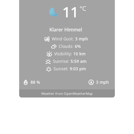
11
°C
Klarer Himmel
Wind Gust:
3 mph
Clouds:
6%
Visibility:
10 km
Sunrise:
5:59 am
Sunset:
9:03 pm
88 %
3 mph
Weather from OpenWeatherMap