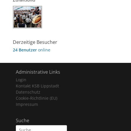
Derzeitige Besucher
24 Benutzer
online
Administrative Links
Login
Kontakt KSB Lippstadt
Datenschutz
Cookie-Richtlinie (EU)
Impressum
Suche
Suche