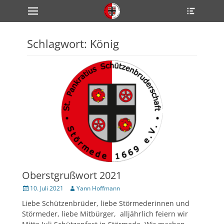
Primärmenü
Heade
zum
Toggle
Inhalt
überspringen
Schlagwort:
König
ollapse
hild
enu
ollapse
hild
enu
ollapse
hild
enu
ollapse
hild
enu
ollapse
Oberstgrußwort 2021
hild
enu
Veröffentlicht
Author
10. Juli 2021
Yann Hoffmann
am
Liebe Schützenbrüder, liebe Störmederinnen und
Störmeder, liebe Mitbürger, alljährlich feiern wir