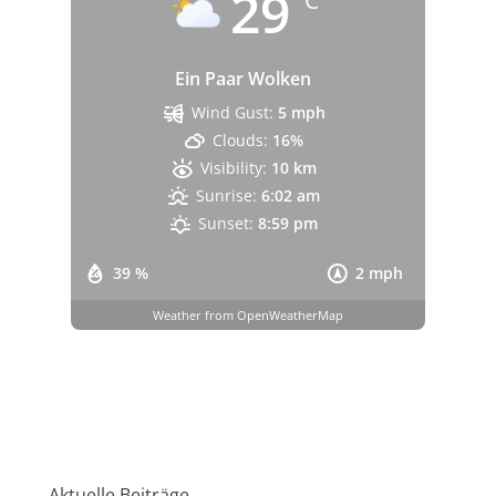
29
°C
Ein Paar Wolken
Wind Gust:
5 mph
Clouds:
16%
Visibility:
10 km
Sunrise:
6:02 am
Sunset:
8:59 pm
39 %
2 mph
Weather from OpenWeatherMap
Aktuelle Beiträge