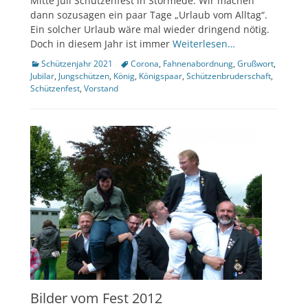
Mitte Juli Schützenfest in Störmede. Wir machen
dann sozusagen ein paar Tage „Urlaub vom Alltag“.
Ein solcher Urlaub wäre mal wieder dringend nötig.
Doch in diesem Jahr ist immer
Weiterlesen…
Kategorien
Tags
Schützenjahr 2021
Corona
,
Fahnenabordnung
,
Grußwort
,
Jubilar
,
Jungschützen
,
König
,
Königspaar
,
Schützenbruderschaft
,
Schützenfest
,
Vorstand
Bilder vom Fest 2012