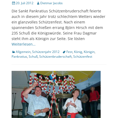
Veröffentlicht
Author
20. Juli 2012
Dietmar Jacobs
am
Die Sankt Pankratius Schützenbruderschaft feierte
auch in diesem Jahr trotz schlechtem Wetters wieder
ein glanzvolles Schützenfest. Nach einem
spannenden Schießen errang Björn Hirsch mit dem
235 Schuß die Königswürde. Seine Frau Dagmar
steht ihm als Königin zur Seite. Sie lösten
Weiterlesen…
Kategorien
Tags
Allgemein
,
Schützenjahr 2012
Fest
,
König
,
Königin
,
Pankratius
,
Schuß
,
Schützenbruderschaft
,
Schützenfest