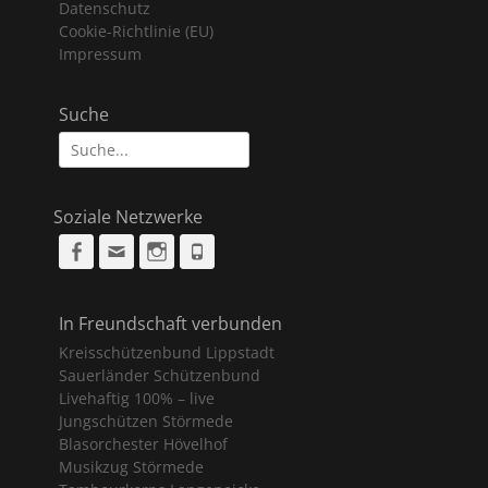
Datenschutz
Cookie-Richtlinie (EU)
Impressum
Suche
Suche
nach:
Soziale Netzwerke
Facebook
Email
Instagram
Phone
In Freundschaft verbunden
Kreisschützenbund Lippstadt
Sauerländer Schützenbund
Livehaftig 100% – live
Jungschützen Störmede
Blasorchester Hövelhof
Musikzug Störmede