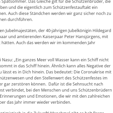
 Spätsommer. Das Gleiche gilt für die Schützenbrüder, die
aben und die eigentlich zum Schützenfestauftakt ein
n. Auch diese Ständchen werden wir ganz sicher noch zu
men durchführen.
en Jubelmajestäten, der 40-jährigen Jubelkönigin Hildegard
paar und amtierenden Kaiserpaar Peter Hansjürgens, mit
ert hätten. Auch das werden wir im kommenden Jahr
oi Nasu: „Ein ganzes Meer voll Wasser kann ein Schiff nicht
ommt in das Schiff hinein. Ähnlich kann alles Negative der
 lässt es in Dich hinein. Das bedeutet: Die Coronakrise mit
chützenwesen und den Stellenwert des Schützenfestes im
der gar zerstören können. Dafür ist die Sehnsucht nach
fest verbindet, bei den Menschen und uns Schützenbrüdern
ie Erinnerungen und Emotionen, die wir mit den zahlreichen
ber das Jahr immer wieder verbinden.