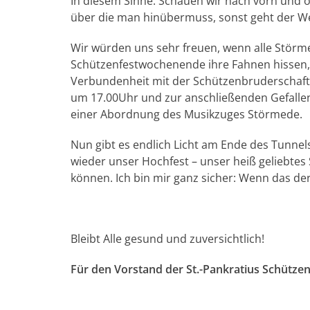
In diesem Sinne: Schauen wir nach vorn und op
über die man hinübermuss, sonst geht der We
Wir würden uns sehr freuen, wenn alle Stör
Schützenfestwochenende ihre Fahnen hissen,
Verbundenheit mit der Schützenbruderschaft
um 17.00Uhr und zur anschließenden Gefalle
einer Abordnung des Musikzuges Störmede.
Nun gibt es endlich Licht am Ende des Tunnels
wieder unser Hochfest – unser heiß geliebtes
können. Ich bin mir ganz sicher: Wenn das der 
Bleibt Alle gesund und zuversichtlich!
Für den Vorstand der St.-Pankratius Schütze