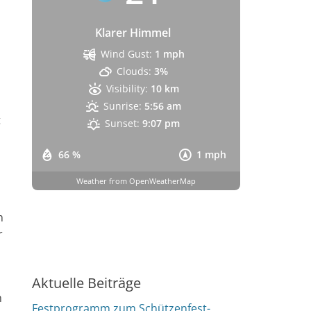
Klarer Himmel
Wind Gust:
1 mph
Clouds:
3%
Visibility:
10 km
Sunrise:
5:56 am
t
Sunset:
9:07 pm
66 %
1 mph
Weather from OpenWeatherMap
n
r
Aktuelle Beiträge
m
Festprogramm zum Schützenfest-