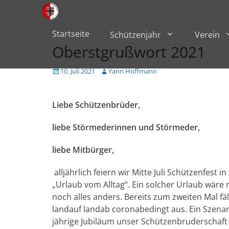
Primärmenü
zum
Inhalt
überspringen
Startseite
Schützenjahr
Verein
Oberstgrußwort 2021
Veröffentlicht
Author
10. Juli 2021
Yann Hoffmann
am
Liebe Schützenbrüder,
liebe Störmederinnen und Störmeder,
liebe Mitbürger,
alljährlich feiern wir Mitte Juli Schützenfes
„Urlaub vom Alltag“. Ein solcher Urlaub wäre 
noch alles anders. Bereits zum zweiten Mal fä
landauf landab coronabedingt aus. Ein Szenari
jährige Jubiläum unser Schützenbruderschaft