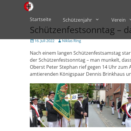
Primärmenü
zum
Inhalt
überspringen
Startseite
Schützenjahr
Verein
Schützenfestsonntag – d
Veröffentlicht
Author
16. Juli 2022
Niklas Ring
am
Nach einem langen Schützenfestsamstag starte
der Schützenfestsonntag – man munkelt, dass 
Oberst Peter Stephan rief gegen 14 Uhr zum 
amtierenden Königspaar Dennis Brinkhaus und