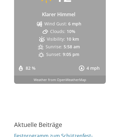
Klarer Himmel
Wind Gust:
6 mph
Clouds:
10%
Visibility:
10 km
Sunrise:
5:58 am
Sunset:
9:05 pm
82 %
4 mph
Weather from OpenWeatherMap
Aktuelle Beiträge
Festprogramm zum Schützenfest-