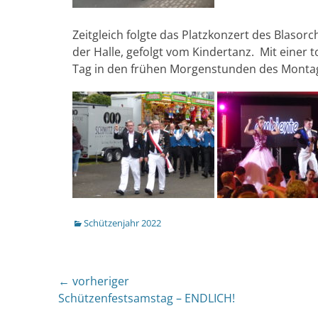
Zeitgleich folgte das Platzkonzert des Blasor
der Halle, gefolgt vom Kindertanz. Mit einer t
Tag in den frühen Morgenstunden des Montag
Kategorien
Schützenjahr 2022
Beitragsnavigation
← vorheriger
Vorheriger
Schützenfestsamstag – ENDLICH!
Beitrag: