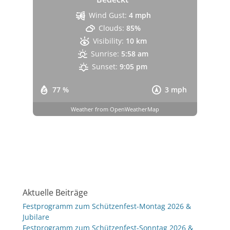
Wind Gust:
4 mph
Clouds:
85%
Visibility:
10 km
Sunrise:
5:58 am
Sunset:
9:05 pm
77 %
3 mph
Weather from OpenWeatherMap
Aktuelle Beiträge
Festprogramm zum Schützenfest-Montag 2026 &
Jubilare
Festprogramm zum Schützenfest-Sonntag 2026 &