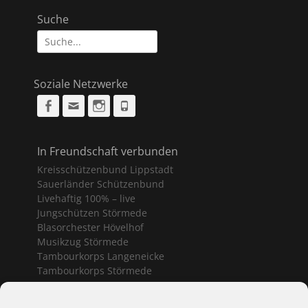
Suche
Suche
nach:
Soziale Netzwerke
Facebook
Email
Instagram
Phone
In Freundschaft verbunden
Kreisschützenbund Lippstadt
Sauerländer Schützenbund
Livehaftig 100% – live
Jungschützen Störmede
Blasorchester Hövelhof
Musikzug Störmede
Tambourkorps Langeneicke
Tambourkorps Störmede