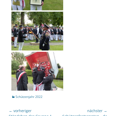
Kategorien
Schützenjahr 2022
Beitragsnavigation
← vorheriger
nächster →
Vorheriger
nächster