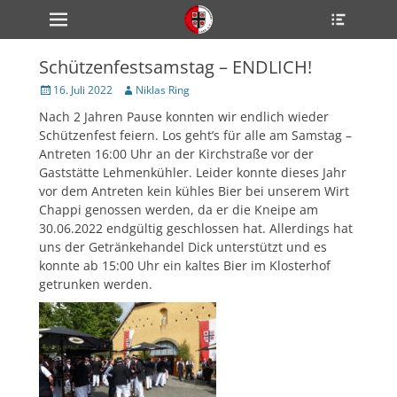
Primärmenü
Heade
zum
Toggle
Inhalt
überspringen
Schützenfestsamstag – ENDLICH!
ollapse
hild
Veröffentlicht
Author
16. Juli 2022
Niklas Ring
enu
am
Nach 2 Jahren Pause konnten wir endlich wieder
ollapse
hild
Schützenfest feiern. Los geht’s für alle am Samstag –
enu
Antreten 16:00 Uhr an der Kirchstraße vor der
ollapse
Gaststätte Lehmenkühler. Leider konnte dieses Jahr
hild
enu
vor dem Antreten kein kühles Bier bei unserem Wirt
Chappi genossen werden, da er die Kneipe am
30.06.2022 endgültig geschlossen hat. Allerdings hat
uns der Getränkehandel Dick unterstützt und es
ollapse
hild
konnte ab 15:00 Uhr ein kaltes Bier im Klosterhof
enu
getrunken werden.
ollapse
hild
enu