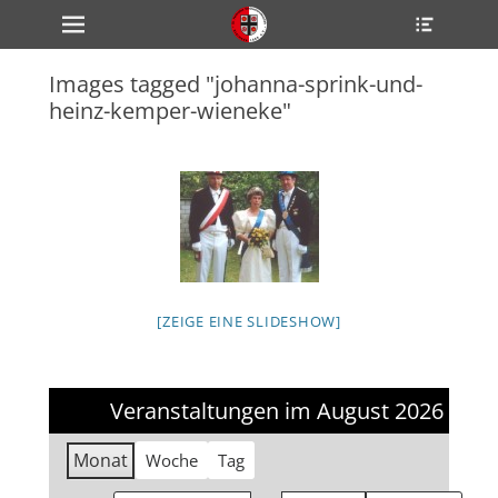
Primärmenü
Heade
zum
Toggle
Inhalt
überspringen
Images tagged "johanna-sprink-und-
ollapse
heinz-kemper-wieneke"
hild
enu
ollapse
hild
enu
ollapse
hild
enu
ollapse
[ZEIGE EINE SLIDESHOW]
hild
enu
ollapse
hild
enu
Veranstaltungen im August 2026
Monat
Woche
Tag