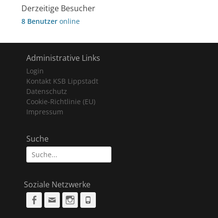
Derzeitige Besucher
8 Benutzer
online
Administrative Links
Login
Kontakt KSB Lippstadt
Datenschutz
Cookie-Richtlinie (EU)
Impressum
Suche
Suche
nach:
Soziale Netzwerke
Facebook
Email
Instagram
Phone