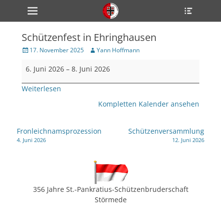
Primärmenü
Heade
zum
Toggle
Inhalt
überspringen
Schützenfest in Ehringhausen
ollapse
hild
Veröffentlicht
Author
17. November 2025
Yann Hoffmann
enu
am
Schützenfest
ollapse
6. Juni 2026
–
8. Juni 2026
hild
in
enu
Ehringhausen
Weiterlesen
ollapse
hild
enu
Kompletten Kalender ansehen
Beitragsnavigation
Fronleichnamsprozession
Schützenversammlung
ollapse
4. Juni 2026
12. Juni 2026
hild
enu
ollapse
hild
enu
356 Jahre St.-Pankratius-Schützenbruderschaft
Störmede