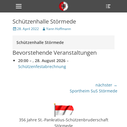
Primärmenü
Heade
zum
Toggle
Inhalt
überspringen
Schützenhalle Störmede
ollapse
hild
Veröffentlicht
Author
28. April 2022
Yann Hoffmann
enu
am
ollapse
hild
Schützenhalle Störmede
enu
Bevorstehende Veranstaltungen
ollapse
hild
enu
20:00
–
,
28. August 2026
–
Schützenfestabrechnung
ollapse
Beitragsnavigation
hild
nächster →
enu
nächster
Sportheim SuS Störmede
ollapse
Beitrag:
hild
enu
356 Jahre St.-Pankratius-Schützenbruderschaft
Störmede