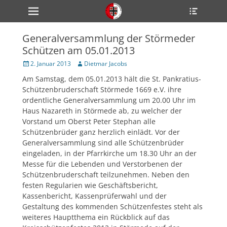
Primärmenü
Heade
zum
Toggle
Inhalt
überspringen
Generalversammlung der Störmeder
ollapse
Schützen am 05.01.2013
hild
enu
Veröffentlicht
Author
2. Januar 2013
Dietmar Jacobs
ollapse
am
hild
Am Samstag, dem 05.01.2013 hält die St. Pankratius-
enu
Schützenbruderschaft Störmede 1669 e.V. ihre
ollapse
hild
ordentliche Generalversammlung um 20.00 Uhr im
enu
Haus Nazareth in Störmede ab, zu welcher der
Vorstand um Oberst Peter Stephan alle
Schützenbrüder ganz herzlich einlädt. Vor der
Generalversammlung sind alle Schützenbrüder
ollapse
hild
eingeladen, in der Pfarrkirche um 18.30 Uhr an der
enu
Messe für die Lebenden und Verstorbenen der
ollapse
Schützenbruderschaft teilzunehmen. Neben den
hild
enu
festen Regularien wie Geschäftsbericht,
Kassenbericht, Kassenprüferwahl und der
Gestaltung des kommenden Schützenfestes steht als
weiteres Hauptthema ein Rückblick auf das