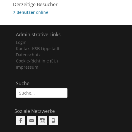
Derzeitige Besucher
7 Benutzer
online
Administrative Links
Login
Kontakt KSB Lippstadt
Datenschutz
Cookie-Richtlinie (EU)
Impressum
Suche
Suche
nach:
Soziale Netzwerke
Facebook
Email
Instagram
Phone