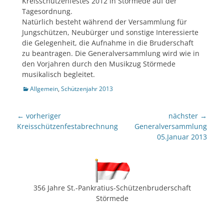
Kreisschützenfestes 2012 in Störmede auf der
Tagesordnung.
Natürlich besteht während der Versammlung für
Jungschützen, Neubürger und sonstige Interessierte
die Gelegenheit, die Aufnahme in die Bruderschaft
zu beantragen. Die Generalversammlung wird wie in
den Vorjahren durch den Musikzug Störmede
musikalisch begleitet.
Kategorien
Allgemein
,
Schützenjahr 2013
Beitragsnavigation
← vorheriger
nächster →
Vorheriger
nächster
Kreisschützenfestabrechnung
Generalversammlung
Beitrag:
Beitrag:
05.Januar 2013
356 Jahre St.-Pankratius-Schützenbruderschaft
Störmede