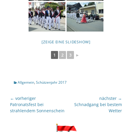
[ZEIGE EINE SLIDESHOW]
1
2
3
►
Kategorien
Allgemein
,
Schützenjahr 2017
Beitragsnavigation
← vorheriger
nächster →
Vorheriger
nächster
Patronatsfest bei
Schnadgang bei bestem
Beitrag:
Beitrag:
strahlendem Sonnenschein
Wetter