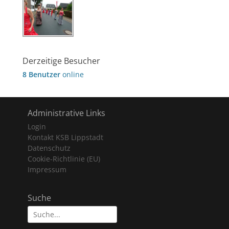
Derzeitige Besucher
8 Benutzer
online
Administrative Links
Login
Kontakt KSB Lippstadt
Datenschutz
Cookie-Richtlinie (EU)
Impressum
Suche
Suche
nach: