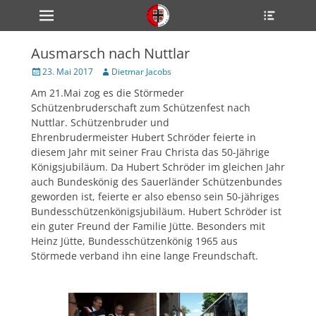
Primärmenü
Heade
zum
Toggle
Inhalt
überspringen
Ausmarsch nach Nuttlar
ollapse
hild
Veröffentlicht
Author
23. Mai 2017
Dietmar Jacobs
enu
am
Am 21.Mai zog es die Störmeder
ollapse
hild
Schützenbruderschaft zum Schützenfest nach
enu
Nuttlar. Schützenbruder und
ollapse
Ehrenbrudermeister Hubert Schröder feierte in
hild
enu
diesem Jahr mit seiner Frau Christa das 50-Jährige
Königsjubiläum. Da Hubert Schröder im gleichen Jahr
auch Bundeskönig des Sauerländer Schützenbundes
geworden ist, feierte er also ebenso sein 50-jähriges
ollapse
hild
Bundesschützenkönigsjubiläum. Hubert Schröder ist
enu
ein guter Freund der Familie Jütte. Besonders mit
ollapse
Heinz Jütte, Bundesschützenkönig 1965 aus
hild
enu
Störmede verband ihn eine lange Freundschaft.