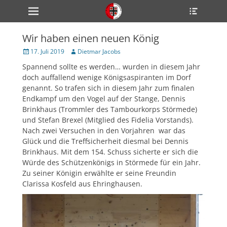
Primärmenü
Heade
zum
Toggle
Inhalt
überspringen
Wir haben einen neuen König
ollapse
hild
Veröffentlicht
Author
17. Juli 2019
Dietmar Jacobs
enu
am
Spannend sollte es werden… wurden in diesem Jahr
ollapse
hild
doch auffallend wenige Königsaspiranten im Dorf
enu
genannt. So trafen sich in diesem Jahr zum finalen
ollapse
Endkampf um den Vogel auf der Stange, Dennis
hild
enu
Brinkhaus (Trommler des Tambourkorps Störmede)
und Stefan Brexel (Mitglied des Fidelia Vorstands).
Nach zwei Versuchen in den Vorjahren war das
Glück und die Treffsicherheit diesmal bei Dennis
ollapse
hild
Brinkhaus. Mit dem 154. Schuss sicherte er sich die
enu
Würde des Schützenkönigs in Störmede für ein Jahr.
ollapse
Zu seiner Königin erwählte er seine Freundin
hild
enu
Clarissa Kosfeld aus Ehringhausen.