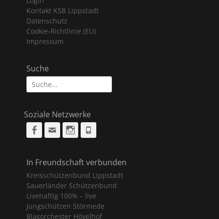
Login
Kontakt KSB Lippstadt
Datenschutz
Cookie-Richtlinie (EU)
Impressum
Suche
Suche
nach:
Soziale Netzwerke
Facebook
Email
Instagram
Phone
In Freundschaft verbunden
Kreisschützenbund Lippstadt
Sauerländer Schützenbund
Livehaftig 100% – live
Jungschützen Störmede
Blasorchester Hövelhof