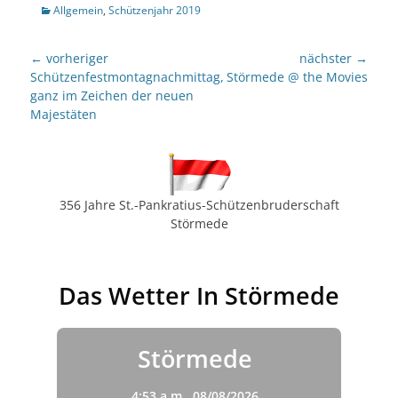
Kategorien
Allgemein
,
Schützenjahr 2019
Beitragsnavigation
← vorheriger
nächster →
Vorheriger
nächster
Schützenfestmontagnachmittag,
Störmede @ the Movies
Beitrag:
Beitrag:
ganz im Zeichen der neuen
Majestäten
356 Jahre St.-Pankratius-Schützenbruderschaft
Störmede
Das Wetter In Störmede
Störmede
4:53 a.m.,
08/08/2026