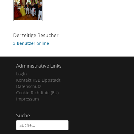
Derzeitige Besucher
3 Benutzer
online
Administrative Links
Login
Kontakt KSB Lippstadt
Datenschutz
Cookie-Richtlinie (EU)
Impressum
Suche
Suche
nach: