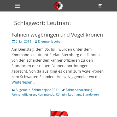
Primärmenü
Heade
zum
Toggle
Inhalt
überspringen
Schlagwort:
Leutnant
ollapse
hild
enu
Fahnen wegbringen und Vogel krönen
ollapse
hild
Veröffentlicht
Author
6. Juli 2011
Dietmar Jacobs
enu
am
ollapse
Am Dienstag, dem 05. Juli, wurden unter dem
hild
Kommando Leutnant Stefan Sternberg die Fahnen
enu
von den scheidenden Fahnenoffizieren zu den
Standorten der neuen Fahnenabordnungen
gebracht. Von da aus ging es dann zum Vogelkrönen
ollapse
zum Schwatten Schmied, Heinz Niggemeier wo die
hild
enu
Weiterlesen…
ollapse
Kategorien
Tags
Allgemein
,
Schützenjahr 2011
Fahnenabordnung
,
hild
enu
Fahnenoffizieren
,
Kommando
,
Königin
,
Leutnant
,
Standorten