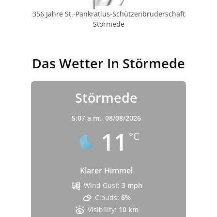
356 Jahre St.-Pankratius-Schützenbruderschaft
Störmede
Das Wetter In Störmede
Störmede
5:07 a.m.,
08/08/2026
11
°C
Klarer Himmel
Wind Gust:
3 mph
Clouds:
6%
Visibility:
10 km