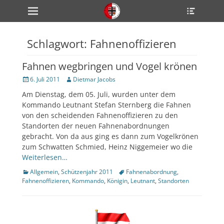
Primärmenü
Heade
zum
Toggle
Inhalt
überspringen
Schlagwort:
Fahnenoffizieren
ollapse
hild
enu
Fahnen wegbringen und Vogel krönen
ollapse
hild
Veröffentlicht
Author
6. Juli 2011
Dietmar Jacobs
enu
am
ollapse
Am Dienstag, dem 05. Juli, wurden unter dem
hild
Kommando Leutnant Stefan Sternberg die Fahnen
enu
von den scheidenden Fahnenoffizieren zu den
Standorten der neuen Fahnenabordnungen
gebracht. Von da aus ging es dann zum Vogelkrönen
ollapse
zum Schwatten Schmied, Heinz Niggemeier wo die
hild
enu
Weiterlesen…
ollapse
Kategorien
Tags
Allgemein
,
Schützenjahr 2011
Fahnenabordnung
,
hild
enu
Fahnenoffizieren
,
Kommando
,
Königin
,
Leutnant
,
Standorten