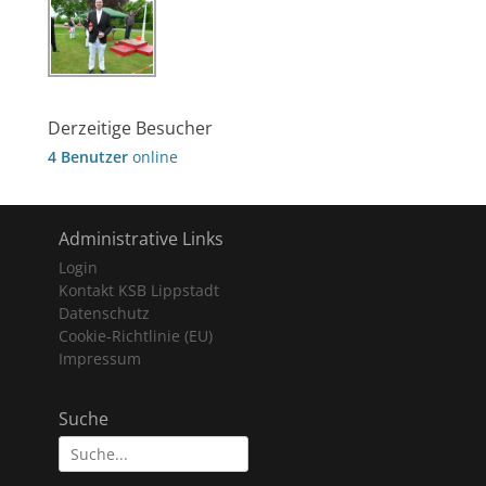
Derzeitige Besucher
4 Benutzer
online
Administrative Links
Login
Kontakt KSB Lippstadt
Datenschutz
Cookie-Richtlinie (EU)
Impressum
Suche
Suche
nach: