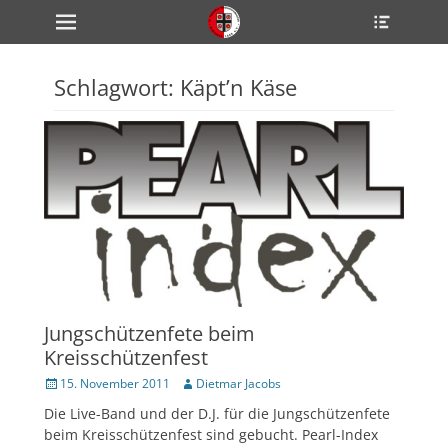
Primärmenü
Heade
zum
Toggle
Inhalt
überspringen
Schlagwort:
Käpt’n Käse
ollapse
hild
enu
ollapse
hild
enu
ollapse
hild
enu
ollapse
hild
enu
Jungschützenfete beim
ollapse
hild
Kreisschützenfest
enu
Veröffentlicht
Author
15. November 2011
Dietmar Jacobs
am
Die Live-Band und der D.J. für die Jungschützenfete
beim Kreisschützenfest sind gebucht. Pearl-Index