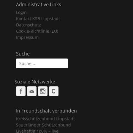
Administrative Links
Login
Kontakt KSB Lippstadt
Datenschutz
Cookie-Richtlinie (EU)
Impressum
Suche
Suche
nach:
Soziale Netzwerke
Facebook
Email
Instagram
Phone
In Freundschaft verbunden
Kreisschützenbund Lippstadt
Sauerländer Schützenbund
Livehaftig 100% – live