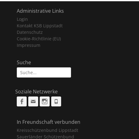
Administrative Links
Login
Kontakt KSB Lippstadt
Datenschutz
Cookie-Richtlinie (EU)
Impressum
Suche
Suche
nach:
Soziale Netzwerke
Facebook
Email
Instagram
Phone
In Freundschaft verbunden
Kreisschützenbund Lippstadt
Sauerländer Schützenbund