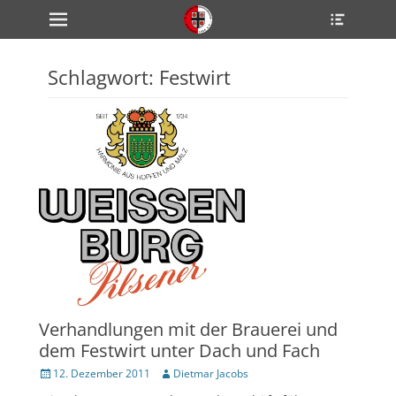
Primärmenü
Heade
zum
Toggle
Inhalt
überspringen
Schlagwort:
Festwirt
ollapse
hild
enu
ollapse
hild
enu
ollapse
hild
enu
ollapse
hild
enu
ollapse
hild
enu
Verhandlungen mit der Brauerei und
dem Festwirt unter Dach und Fach
Veröffentlicht
Author
12. Dezember 2011
Dietmar Jacobs
am