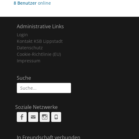
8 Benutzer
online
Administrative Links
Login
Kontakt KSB Lippstadt
Datenschutz
Cookie-Richtlinie (EU)
Impressum
Suche
Suche
nach:
Soziale Netzwerke
Facebook
Email
Instagram
Phone
In Freundschaft verbunden