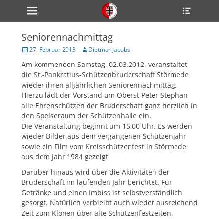
Primärmenü
Heade
zum
Toggle
Inhalt
überspringen
Seniorennachmittag
ollapse
hild
Veröffentlicht
Author
27. Februar 2013
Dietmar Jacobs
enu
am
Am kommenden Samstag, 02.03.2012, veranstaltet
ollapse
hild
die St.-Pankratius-Schützenbruderschaft Störmede
enu
wieder ihren alljährlichen Seniorennachmittag.
ollapse
Hierzu lädt der Vorstand um Oberst Peter Stephan
hild
enu
alle Ehrenschützen der Bruderschaft ganz herzlich in
den Speiseraum der Schützenhalle ein.
Die Veranstaltung beginnt um 15:00 Uhr. Es werden
wieder Bilder aus dem vergangenen Schützenjahr
ollapse
hild
sowie ein Film vom Kreisschützenfest in Störmede
enu
aus dem Jahr 1984 gezeigt.
ollapse
hild
Darüber hinaus wird über die Aktivitäten der
enu
Bruderschaft im laufenden Jahr berichtet. Für
Getränke und einen Imbiss ist selbstverständlich
gesorgt. Natürlich verbleibt auch wieder ausreichend
Zeit zum Klönen über alte Schützenfestzeiten.