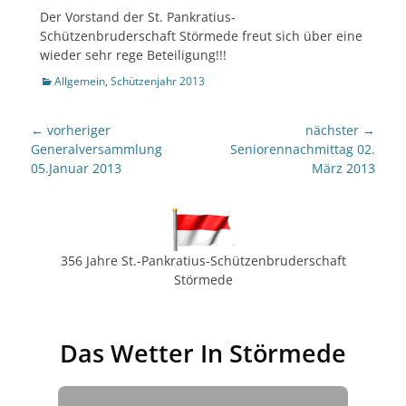
Der Vorstand der St. Pankratius-
Schützenbruderschaft Störmede freut sich über eine
wieder sehr rege Beteiligung!!!
Kategorien
Allgemein
,
Schützenjahr 2013
Beitragsnavigation
← vorheriger
nächster →
Vorheriger
nächster
Generalversammlung
Seniorennachmittag 02.
Beitrag:
Beitrag:
05.Januar 2013
März 2013
356 Jahre St.-Pankratius-Schützenbruderschaft
Störmede
Das Wetter In Störmede