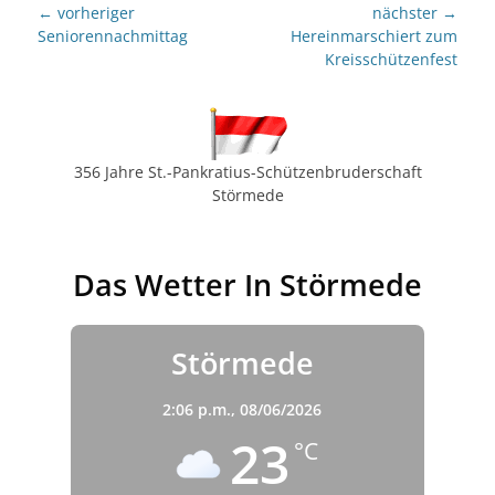
Beitragsnavigation
← vorheriger
nächster →
Vorheriger
nächster
Seniorennachmittag
Hereinmarschiert zum
Beitrag:
Beitrag:
Kreisschützenfest
356 Jahre St.-Pankratius-Schützenbruderschaft
Störmede
Das Wetter In Störmede
Störmede
2:06 p.m.,
08/06/2026
23
°C