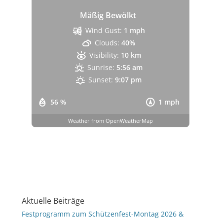
Mäßig Bewölkt
Wind Gust:
1 mph
Clouds:
40%
Visibility:
10 km
Sunrise:
5:56 am
Sunset:
9:07 pm
56 %
1 mph
Weather from OpenWeatherMap
Aktuelle Beiträge
Festprogramm zum Schützenfest-Montag 2026 &