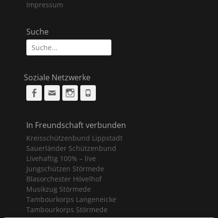
Impressum
Suche
Suche
nach:
Soziale Netzwerke
Facebook
Email
Instagram
Phone
In Freundschaft verbunden
Kreisschützenbund Lippstadt
Sauerländer Schützenbund
Livehaftig 100% – live
Jungschützen Störmede
Blasorchester Hövelhof
Musikzug Störmede
Tambourkorps Langeneicke
Tambourkorps Störmede