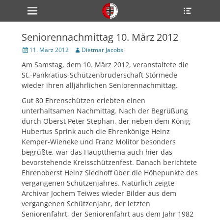
Primärmenü
Heade
zum
Toggle
Inhalt
überspringen
Seniorennachmittag 10. März 2012
ollapse
hild
Veröffentlicht
Author
11. März 2012
Dietmar Jacobs
enu
am
Am Samstag, dem 10. März 2012, veranstaltete die
ollapse
hild
St.-Pankratius-Schützenbruderschaft Störmede
enu
wieder ihren alljährlichen Seniorennachmittag.
ollapse
hild
Gut 80 Ehrenschützen erlebten einen
enu
unterhaltsamen Nachmittag. Nach der Begrüßung
durch Oberst Peter Stephan, der neben dem König
Hubertus Sprink auch die Ehrenkönige Heinz
ollapse
Kemper-Wieneke und Franz Molitor besonders
hild
begrüßte, war das Hauptthema auch hier das
enu
bevorstehende Kreisschützenfest. Danach berichtete
ollapse
hild
Ehrenoberst Heinz Siedhoff über die Höhepunkte des
enu
vergangenen Schützenjahres. Natürlich zeigte
Archivar Jochem Teiwes wieder Bilder aus dem
vergangenen Schützenjahr, der letzten
Seniorenfahrt, der Seniorenfahrt aus dem Jahr 1982