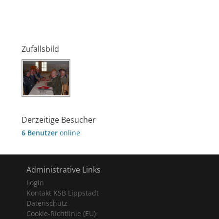
Zufallsbild
Derzeitige Besucher
6 Benutzer
online
Administrative Links
Login
Kontakt KSB Lippstadt
Datenschutz
Cookie-Richtlinie (EU)