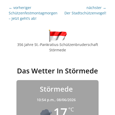
Beitragsnavigation
← vorheriger
nächster →
Vorheriger
nächster
Schützenfestmontagmorgen
Der Stadtschützenvogel!
Beitrag:
Beitrag:
– Jetzt geht’s ab!
356 Jahre St.-Pankratius-Schützenbruderschaft
Störmede
Das Wetter In Störmede
Störmede
10:54 p.m.,
08/06/2026
17
°C