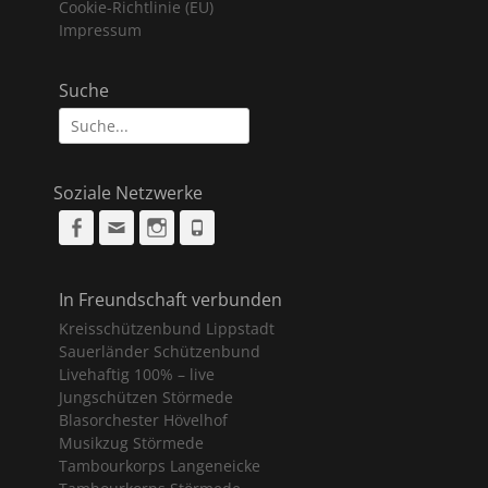
Cookie-Richtlinie (EU)
Impressum
Suche
Suche
nach:
Soziale Netzwerke
Facebook
Email
Instagram
Phone
In Freundschaft verbunden
Kreisschützenbund Lippstadt
Sauerländer Schützenbund
Livehaftig 100% – live
Jungschützen Störmede
Blasorchester Hövelhof
Musikzug Störmede
Tambourkorps Langeneicke