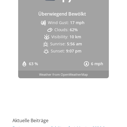
Überwiegend Bewölkt
Wind Gust:
17 mph
Clouds:
62%
Visibility:
10 km
Sunrise:
5:56 am
Sunset:
9:07 pm
63 %
6 mph
Weather from OpenWeatherMap
Aktuelle Beiträge