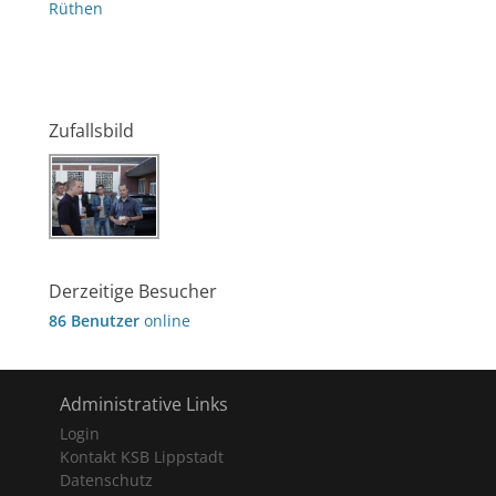
Rüthen
Zufallsbild
Derzeitige Besucher
86 Benutzer
online
Administrative Links
Login
Kontakt KSB Lippstadt
Datenschutz