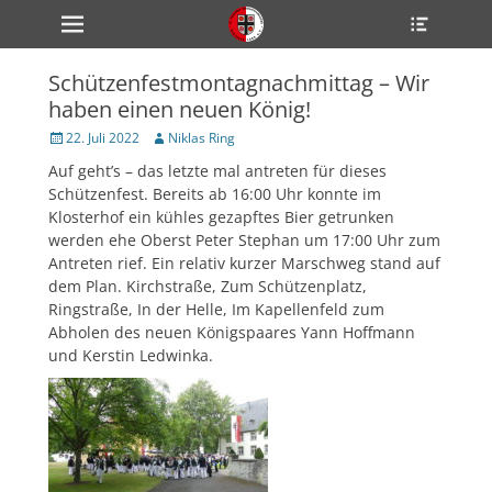
Primärmenü
Heade
zum
Toggle
Inhalt
überspringen
Schützenfestmontagnachmittag – Wir
ollapse
haben einen neuen König!
hild
enu
Veröffentlicht
Author
22. Juli 2022
Niklas Ring
ollapse
am
hild
Auf geht’s – das letzte mal antreten für dieses
enu
Schützenfest. Bereits ab 16:00 Uhr konnte im
ollapse
hild
Klosterhof ein kühles gezapftes Bier getrunken
enu
werden ehe Oberst Peter Stephan um 17:00 Uhr zum
Antreten rief. Ein relativ kurzer Marschweg stand auf
dem Plan. Kirchstraße, Zum Schützenplatz,
Ringstraße, In der Helle, Im Kapellenfeld zum
ollapse
hild
Abholen des neuen Königspaares Yann Hoffmann
enu
und Kerstin Ledwinka.
ollapse
hild
enu