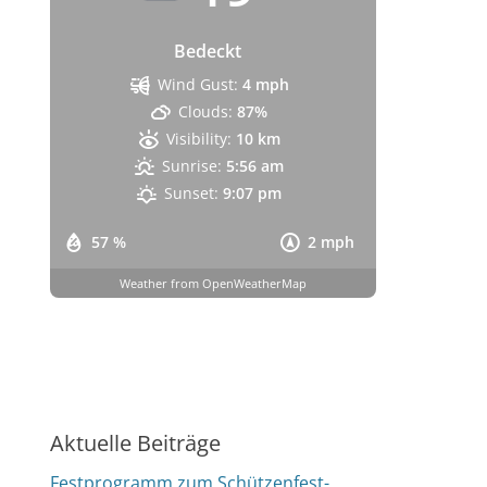
Bedeckt
Wind Gust:
4 mph
Clouds:
87%
Visibility:
10 km
Sunrise:
5:56 am
Sunset:
9:07 pm
57 %
2 mph
Weather from OpenWeatherMap
Aktuelle Beiträge
Festprogramm zum Schützenfest-