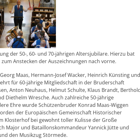
ng der 50-, 60- und 70-jährigen Altersjubilare. Hierzu bat
in zum Anstecken der Auszeichnungen nach vorne.
-Georg Maas, Hermann-Josef Wacker, Heinrich Künsting un
t für 60-jährige Mitgliedschaft in der Bruderschaft
n, Anton Neuhaus, Helmut Schulte, Klaus Brandt, Berthol
nd Diethelm Wresche. Auch zahlreiche 50-jährige
ondere Ehre wurde Schützenbruder Konrad Maas-Wiggen
storden der Europäischen Gemeinschaft Historischer
m Klosterhof bei gewohnt toller Kulisse der Große
ch Major und Bataillonskommandeur Yannick Jütte und
und den Musikzug Störmede.