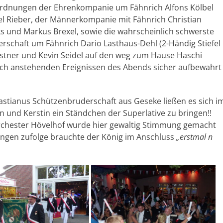
dnungen der Ehrenkompanie um Fähnrich Alfons Kölbel
l Rieber, der Männerkompanie mit Fähnrich Christian
s und Markus Brexel, sowie die wahrscheinlich schwerste
rschaft um Fähnrich Dario Lasthaus-Dehl (2-Händig Stiefel
ästner und Kevin Seidel auf den weg zum Hause Haschi
och anstehenden Ereignissen des Abends sicher aufbewahrt
stianus Schützenbruderschaft aus Geseke ließen es sich i
und Kerstin ein Ständchen der Superlative zu bringen!!
orchester Hövelhof wurde hier gewaltig Stimmung gemacht
ungen zufolge brauchte der König im Anschluss
„erstmal n