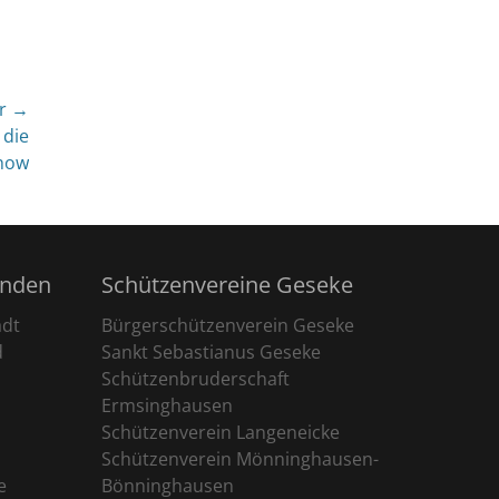
r →
 die
how
unden
Schützenvereine Geseke
adt
Bürgerschützenverein Geseke
d
Sankt Sebastianus Geseke
Schützenbruderschaft
Ermsinghausen
Schützenverein Langeneicke
Schützenverein Mönninghausen-
e
Bönninghausen