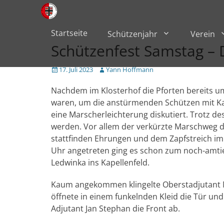
Primärmenü
zum
Inhalt
überspringen
Startseite
Schützenjahr
Verein
Schützenfest Samstag – Di
Veröffentlicht
Author
17. Juli 2023
Yann Hoffmann
am
Nachdem im Klosterhof die Pforten bereits u
waren, um die anstürmenden Schützen mit Kal
eine Marscherleichterung diskutiert. Trotz d
werden. Vor allem der verkürzte Marschweg 
stattfinden Ehrungen und dem Zapfstreich im 
Uhr angetreten ging es schon zum noch-amti
Ledwinka ins Kapellenfeld.
Kaum angekommen klingelte Oberstadjutant M
öffnete in einem funkelnden Kleid die Tür 
Adjutant Jan Stephan die Front ab.