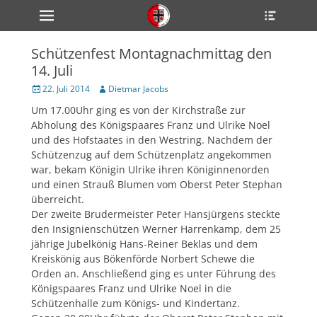
Primärmenü
Heade
zum
Toggle
Inhalt
überspringen
Schützenfest Montagnachmittag den
ollapse
14. Juli
hild
enu
Veröffentlicht
Author
22. Juli 2014
Dietmar Jacobs
ollapse
am
hild
Um 17.00Uhr ging es von der Kirchstraße zur
enu
Abholung des Königspaares Franz und Ulrike Noel
ollapse
hild
und des Hofstaates in den Westring. Nachdem der
enu
Schützenzug auf dem Schützenplatz angekommen
war, bekam Königin Ulrike ihren Königinnenorden
und einen Strauß Blumen vom Oberst Peter Stephan
überreicht.
ollapse
hild
Der zweite Brudermeister Peter Hansjürgens steckte
enu
den Insignienschützen Werner Harrenkamp, dem 25
ollapse
jährige Jubelkönig Hans-Reiner Beklas und dem
hild
enu
Kreiskönig aus Bökenförde Norbert Schewe die
Orden an. Anschließend ging es unter Führung des
Königspaares Franz und Ulrike Noel in die
Schützenhalle zum Königs- und Kindertanz.