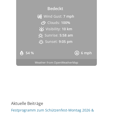
Bedeckt
Wind Gust:
7 mph
Clouds:
100%
Visibility:
10 km
Sunrise:
5:58 am
Sunset:
9:05 pm
54 %
6 mph
Weather from OpenWeatherMap
Aktuelle Beiträge
Festprogramm zum Schützenfest-Montag 2026 &