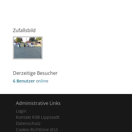
Zufallsbild
Derzeitige Besucher
6 Benutzer
online
Administrative Links
Login
Kontakt KSB Lippstadt
Datenschutz
Cookie-Richtlinie (EU)