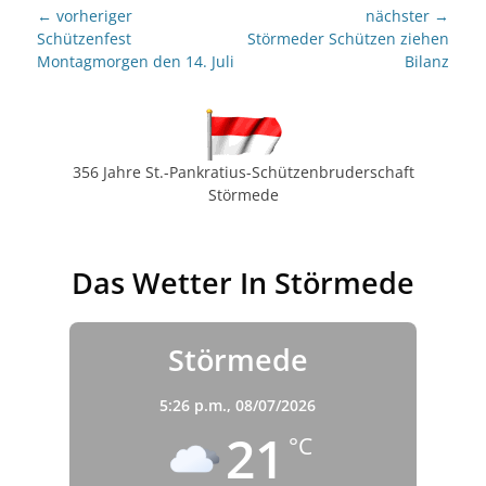
Beitragsnavigation
← vorheriger
nächster →
Vorheriger
nächster
Schützenfest
Störmeder Schützen ziehen
Beitrag:
Beitrag:
Montagmorgen den 14. Juli
Bilanz
356 Jahre St.-Pankratius-Schützenbruderschaft
Störmede
Das Wetter In Störmede
Störmede
5:26 p.m.,
08/07/2026
21
°C