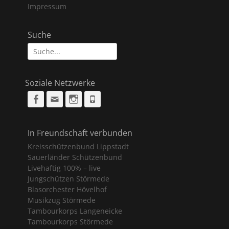
Impressum
Suche
Suche
nach:
Soziale Netzwerke
Facebook
Email
Instagram
Phone
In Freundschaft verbunden
Kreisschützenbund Lippstadt
Sauerländer Schützenbund
Livehaftig 100% – live
Jungschützen Störmede
Blasorchester Hövelhof
Musikzug Störmede
Tambourkorps Langeneicke
Tambourkorps Störmede