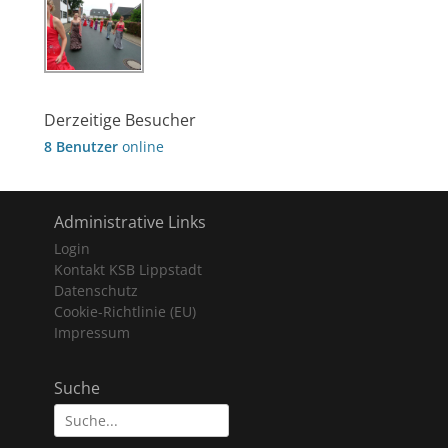
Derzeitige Besucher
8 Benutzer
online
Administrative Links
Login
Kontakt KSB Lippstadt
Datenschutz
Cookie-Richtlinie (EU)
Impressum
Suche
Suche
nach: