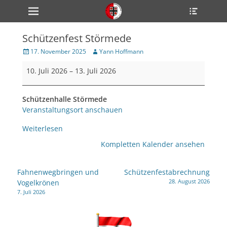
Primärmenü
Heade
zum
Toggle
Inhalt
überspringen
Schützenfest Störmede
ollapse
hild
Veröffentlicht
Author
17. November 2025
Yann Hoffmann
enu
am
Schützenfest
ollapse
10. Juli 2026
–
13. Juli 2026
hild
Störmede
enu
ollapse
Schützenhalle Störmede
hild
enu
Veranstaltungsort anschauen
Weiterlesen
ollapse
Kompletten Kalender ansehen
hild
enu
ollapse
Beitragsnavigation
Fahnenwegbringen und
Schützenfestabrechnung
hild
28. August 2026
enu
Vogelkrönen
7. Juli 2026