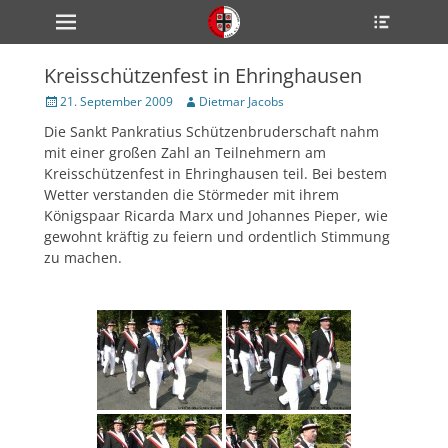
Primärmenü
Heade
zum
Toggle
Inhalt
überspringen
Kreisschützenfest in Ehringhausen
ollapse
hild
Veröffentlicht
Author
21. September 2009
Dietmar Jacobs
enu
am
Die Sankt Pankratius Schützenbruderschaft nahm
ollapse
hild
mit einer großen Zahl an Teilnehmern am
enu
Kreisschützenfest in Ehringhausen teil. Bei bestem
ollapse
Wetter verstanden die Störmeder mit ihrem
hild
enu
Königspaar Ricarda Marx und Johannes Pieper, wie
gewohnt kräftig zu feiern und ordentlich Stimmung
zu machen.
ollapse
hild
enu
ollapse
hild
enu