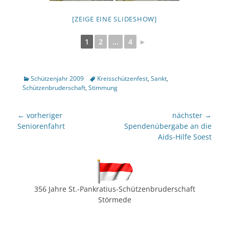
[ZEIGE EINE SLIDESHOW]
1
2
...
4
►
Kategorien
Tags
Schützenjahr 2009
Kreisschützenfest
,
Sankt
,
Schützenbruderschaft
,
Stimmung
Beitragsnavigation
← vorheriger
nächster →
Vorheriger
nächster
Seniorenfahrt
Spendenübergabe an die
Beitrag:
Beitrag:
Aids-Hilfe Soest
356 Jahre St.-Pankratius-Schützenbruderschaft
Störmede