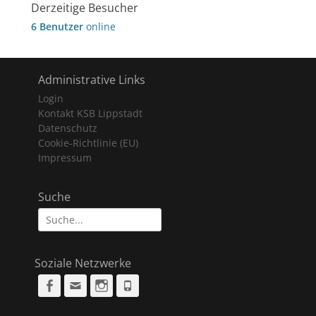
Derzeitige Besucher
6 Benutzer
online
Administrative Links
Login
Kontakt KSB Lippstadt
Datenschutz
Cookie-Richtlinie (EU)
Impressum
Suche
Suche
nach:
Soziale Netzwerke
Facebook
Email
Instagram
Phone