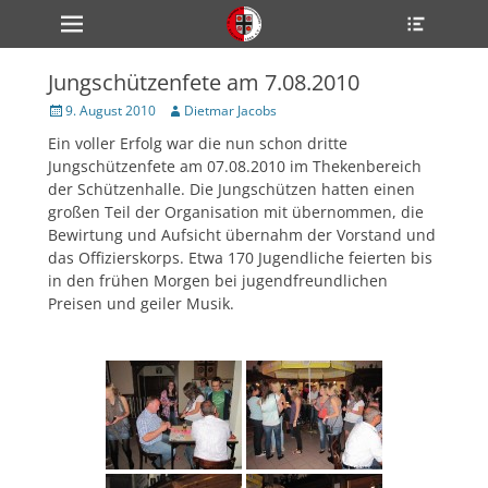
Primärmenü
Heade
zum
Toggle
Inhalt
überspringen
Jungschützenfete am 7.08.2010
ollapse
hild
Veröffentlicht
Author
9. August 2010
Dietmar Jacobs
enu
am
Ein voller Erfolg war die nun schon dritte
ollapse
hild
Jungschützenfete am 07.08.2010 im Thekenbereich
enu
der Schützenhalle. Die Jungschützen hatten einen
ollapse
großen Teil der Organisation mit übernommen, die
hild
enu
Bewirtung und Aufsicht übernahm der Vorstand und
das Offizierskorps. Etwa 170 Jugendliche feierten bis
in den frühen Morgen bei jugendfreundlichen
Preisen und geiler Musik.
ollapse
hild
enu
ollapse
hild
enu