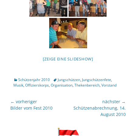
[ZEIGE EINE SLIDESHOW]
Kategorien
Tags
Schützenjahr 2010
Jungschützen
,
Jungschützenfete
,
Musik
,
Offizierskorps
,
Organisation
,
Thekenbereich
,
Vorstand
Beitragsnavigation
← vorheriger
nächster →
Vorheriger
nächster
Bilder vom Fest 2010
Schützenabrechnung, 14.
Beitrag:
Beitrag:
August 2010