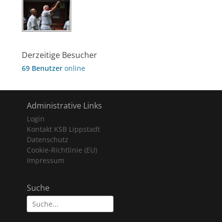
Derzeitige Besucher
69 Benutzer
online
Administrative Links
Login
Kontakt KSB Lippstadt
Datenschutz
Cookie-Richtlinie (EU)
Impressum
Suche
Suche
nach: