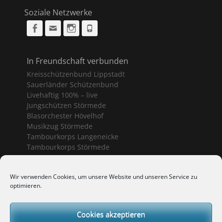
Soziale Netzwerke
Facebook
Email
Instagram
Phone
In Freundschaft verbunden
Kreisschützenbund Lippstadt
Sauerländer Schützenbund
Livehaftig 100% – live
Jungschützen Störmede
Blasorchester Hövelhof
Musikzug Störmede
Tambourkorps Langeneicke
Tambourkorps Störmede
Schützenvereine Geseke
Wir verwenden Cookies, um unsere Website und unseren Service zu
optimieren.
Bürgerschützenverein Geseke
Sankt Sebastianus Geseke
Schützenbruderschaft Ermsinghausen
Cookies akzeptieren
Schützenverein Langeneicke