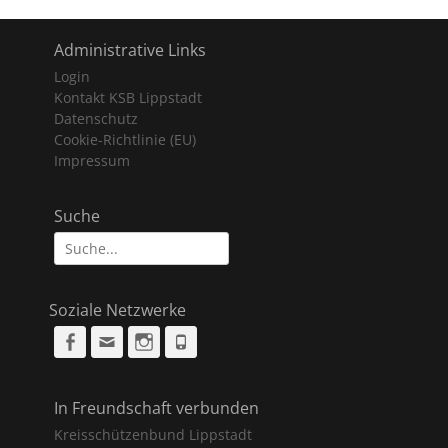
Administrative Links
Login
Kontakt KSB Lippstadt
Datenschutz
Cookie-Richtlinie (EU)
Impressum
Suche
Suche
nach:
Soziale Netzwerke
Facebook
Email
Instagram
Phone
In Freundschaft verbunden
Kreisschützenbund Lippstadt