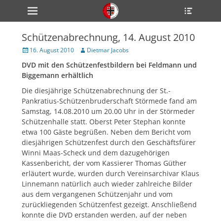
Primärmenü
Heade
zum
Toggle
Inhalt
überspringen
Schützenabrechnung, 14. August 2010
ollapse
hild
Veröffentlicht
Author
16. August 2010
Dietmar Jacobs
enu
am
DVD mit den Schützenfestbildern bei Feldmann und
ollapse
hild
Biggemann erhältlich
enu
ollapse
Die diesjährige Schützenabrechnung der St.-
hild
Pankratius-Schützenbruderschaft Störmede fand am
enu
Samstag, 14.08.2010 um 20.00 Uhr in der Störmeder
Schützenhalle statt. Oberst Peter Stephan konnte
etwa 100 Gäste begrüßen. Neben dem Bericht vom
ollapse
diesjährigen Schützenfest durch den Geschäftsfürer
hild
Winni Maas-Scheck und dem dazugehörigen
enu
Kassenbericht, der vom Kassierer Thomas Güther
ollapse
hild
erläutert wurde, wurden durch Vereinsarchivar Klaus
enu
Linnemann natürlich auch wieder zahlreiche Bilder
aus dem vergangenen Schützenjahr und vom
zurückliegenden Schützenfest gezeigt. Anschließend
konnte die DVD erstanden werden, auf der neben