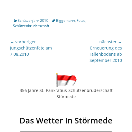
Kategorien
Tags
Schützenjahr 2010
Biggemann
,
Fotos
,
Schützenbruderschaft
Beitragsnavigation
← vorheriger
nächster →
Vorheriger
nächster
Jungschützenfete am
Erneuerung des
Beitrag:
Beitrag:
7.08.2010
Hallenbodens ab
September 2010
356 Jahre St.-Pankratius-Schützenbruderschaft
Störmede
Das Wetter In Störmede