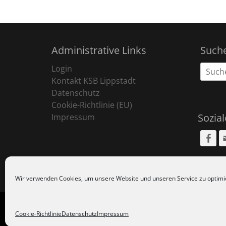
Administrative Links
Such
Suche
Login
nach:
Kontakt KSB Lippstadt
Datenschutz
Cookie-Richtlinie (EU)
Sozia
Impressum
Fa
Wir verwenden Cookies, um unsere Website und unseren Service zu optimi
Copyr
Cookie-Richtlinie
Datenschutz
Impressum