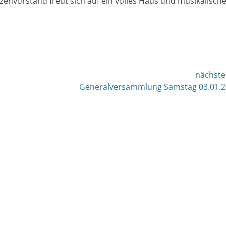
zenvorstand freut sich auf ein volles Haus und musikalisch
nächste
nächster
Generalversammlung Samstag 03.01.
Beitrag: