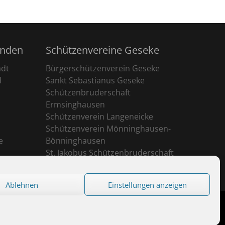
unden
Schützenvereine Geseke
adt
Bürgerschützenverein Geseke
d
Sankt Sebastianus Geseke
Schützenbruderschaft
Ermsinghausen
Schützenverein Langeneicke
Schützenverein Mönninghausen-
e
Bönninghausen
St. Jakobus Schützenbruderschaft
Ehringhausen
Ablehnen
Einstellungen anzeigen
eserved.