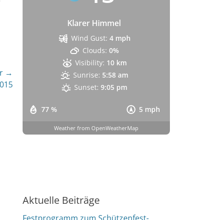
e
Klarer Himmel
Wind Gust:
4 mph
Clouds:
0%
Visibility:
10 km
r →
Sunrise:
5:58 am
2015
Sunset:
9:05 pm
77 %
5 mph
Weather from OpenWeatherMap
Aktuelle Beiträge
Festprogramm zum Schützenfest-