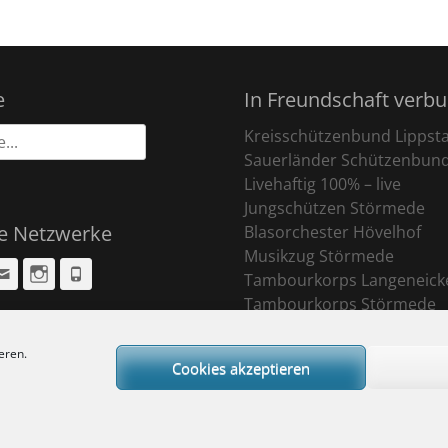
e
In Freundschaft verb
Kreisschützenbund Lippst
Sauerländer Schützenbun
Livehaftig 100% – live
Jungschützen Störmede
le Netzwerke
Blasorchester Hövelhof
Musikzug Störmede
cebook
Email
Instagram
Phone
Tambourkorps Langeneick
Tambourkorps Störmede
eren.
Cookies akzeptieren
ight © 2026
Sankt Pankratius Schützenbruderschaft Störmede
. All Rights R