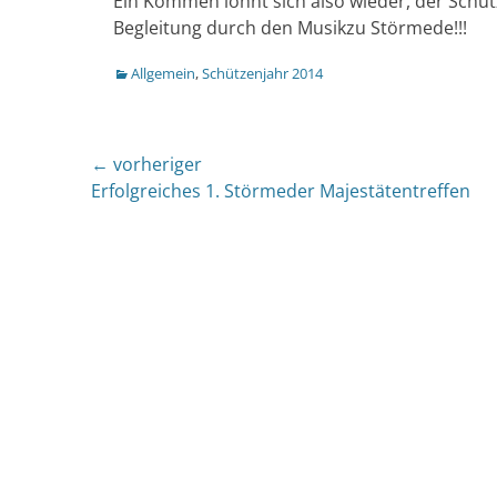
Ein Kommen lohnt sich also wieder, der Schüt
Begleitung durch den Musikzu Störmede!!!
Kategorien
Allgemein
,
Schützenjahr 2014
Beitragsnavigation
← vorheriger
Vorheriger
Erfolgreiches 1. Störmeder Majestätentreffen
Beitrag: