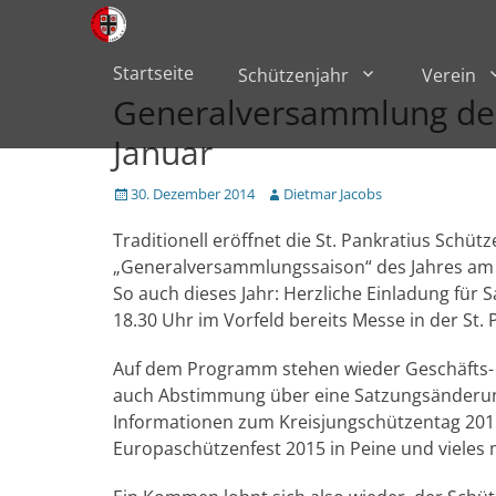
Primärmenü
zum
Inhalt
überspringen
Startseite
Schützenjahr
Verein
Generalversammlung der 
Januar
Veröffentlicht
Author
30. Dezember 2014
Dietmar Jacobs
am
Traditionell eröffnet die St. Pankratius Schü
„Generalversammlungssaison“ des Jahres am 
So auch dieses Jahr: Herzliche Einladung für
18.30 Uhr im Vorfeld bereits Messe in der St.
Auf dem Programm stehen wieder Geschäfts- 
auch Abstimmung über eine Satzungsänderung
Informationen zum Kreisjungschützentag 201
Europaschützenfest 2015 in Peine und vieles 